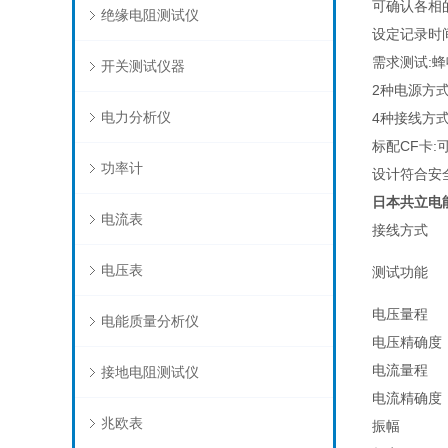
可确认各相
绝缘电阻测试仪
设定记录时
需求测试
:
蜂
开关测试仪器
2
种电源方
电力分析仪
4
种接线方
标配
CF
卡
:
功率计
设计符合安
日本共立电能
电流表
接线方式
电压表
测试功能
电压量程
电能质量分析仪
电压精确度
电流量程
接地电阻测试仪
电流精确度
兆欧表
振幅