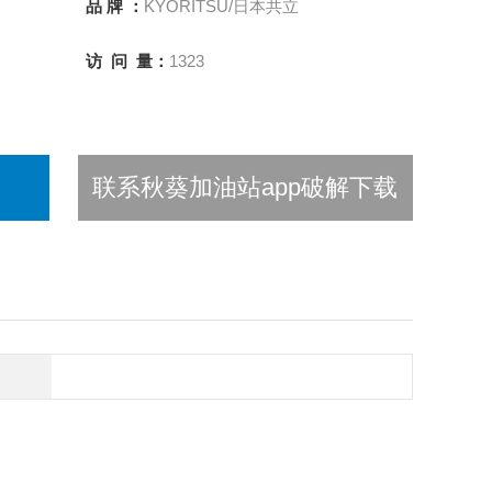
品 牌 ：
KYORITSU/日本共立
访 问 量：
1323
联系秋葵加油站app破解下载