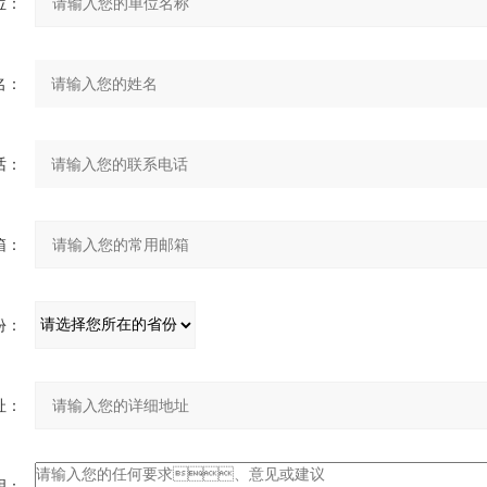
：
：
：
：
：
：
：