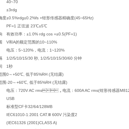
40~70
±3rdg
确度
±0.5%rdg±0.2%fs +钳形传感器精确度(45~65Hz)
PF=1 正弦波 23℃±5℃
响
有效功率：±1.0% rdg cos =±0.5(PF=1)
围
V和A的额定范围的10~110%
电压：5~120%，电流：1~120%
隔
1/2/5/10/15/30 秒, 1/2/5/10/15/30/60 分钟
间
1秒
范围
0～+50℃, 低于85%RH (无结露)
范围
-20～+60℃, 低于85%RH (无结露)
电压：720V AC rms，电流：600A AC rms(钳形传感器M812
USB
标准型CF卡32/64/128MB
IEC61010-1:2001 CAT.Ⅲ 600V 污染度2
(IEC61326 (2001)CLASS A)