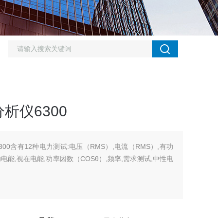
析仪6300
00含有12种电力测试:电压（RMS）,电流（RMS）,有功
电能,视在电能,功率因数（COSθ）,频率,需求测试,中性电