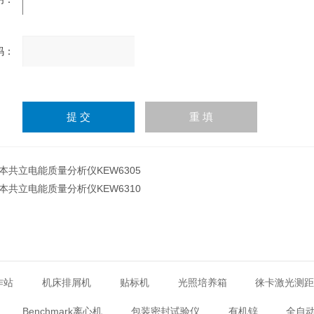
：
请
输
入
计算结果（填写阿拉伯数
字），如：三加四=7
本共立电能质量分析仪KEW6305
本共立电能质量分析仪KEW6310
作站
机床排屑机
贴标机
光照培养箱
徕卡激光测
Benchmark离心机
包装密封试验仪
有机锌
全自