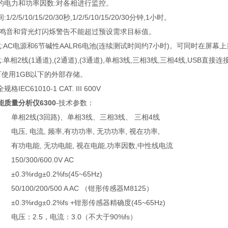
的电力和功率因数
:
对各相进行监控。
间
:1/2/5/10/15/20/30
秒
,1/2/5/10/15/20/30
分钟
,1
小时。
鸣音和背光灯闪烁警告不能超过预设需求目标值。
式
:AC
电源和
6
节碱性
AALR6
电池
(
连续测试时间约
7
小时
)
。可同时在屏幕
式
:
单相
2
线
(1
通道
),(2
通道
),(3
通道
),
单相
3
线
,
三相
3
线
,
三相
4
线
,USB
直接连接
可使用
1GB以下
的外部存储。
全规格
IEC61010-1 CAT. III 600V
质量分析仪6300
-技术参数：
单相2线(3回路)、单相3线、三相3线、 三相4线
电压, 电流, 频率,有功功率, 无功功率, 视在功率,
有功电能, 无功电能, 视在电能,功率因数,中性线电流
150/300/600.0V AC
±0.3%rdg±0.2%fs(45~65Hz)
50/100/200/500 A AC （钳形传感器M8125）
±0.3%rdg±0.2%fs +钳形传感器精确度(45~65Hz)
电压：2.5，电流：3.0（不大于90%fs）