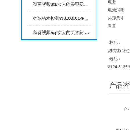
电源
秋葵视频app女人的美容院秋葵视频app下载安装735FN1.5正确的校准步骤
电池消耗
德尔格水检测管8103061在压缩空气质量检测中的应用
外形尺寸
重量
秋葵视频app女人的美容院 minitest2500配N02探头如何两点校准？
-标配：
测试线(4根)
-选配：
8124 812
产品咨
产品