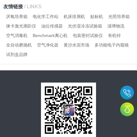
友情链接
/ LINKS
厌氧培养箱
电化学工作站
机床排屑机
贴标机
光照培养箱
徕卡激光测距仪
油位传感器
光伏湿冷冻试验箱
淄博物流
空气消毒机
Benchmark离心机
包装密封试验仪
有机锌
全自动磨抛机
空气净化器
黄沙水泥市场
多功能电子内窥镜
试剂盒品牌