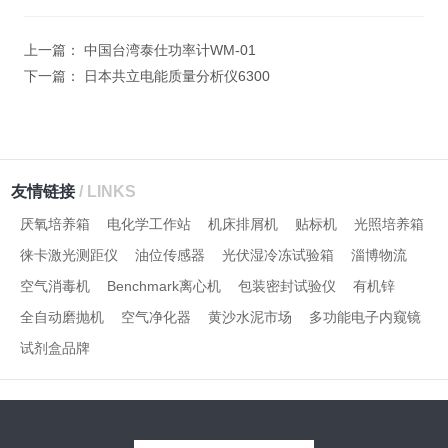
计算结果（填写阿拉伯数
字），如：三加四=7
上一篇：
中国台湾泰仕功率计WM-01
下一篇：
日本共立电能质量分析仪6300
友情链接
/ LINKS
厌氧培养箱
电化学工作站
机床排屑机
贴标机
光照培养箱
徕卡激光测距仪
油位传感器
光伏湿冷冻试验箱
淄博物流
空气消毒机
Benchmark离心机
包装密封试验仪
有机锌
全自动磨抛机
空气净化器
黄沙水泥市场
多功能电子内窥镜
试剂盒品牌