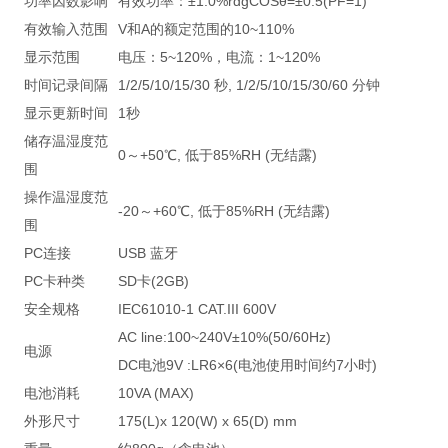
功率因数影响
有效功率：±1.0%rdgCOSθ=±0.5(PF=1)
有效输入范围
V和A的额定范围的10~110%
显示范围
电压：5~120%，电流：1~120%
时间记录间隔
1/2/5/10/15/30 秒, 1/2/5/10/15/30/60 分钟
显示更新时间
1秒
储存温湿度范
0～+50℃, 低于85%RH (无结露)
围
操作温湿度范
-20～+60℃, 低于85%RH (无结露)
围
PC连接
USB 蓝牙
PC卡种类
SD卡(2GB)
安全规格
IEC61010-1 CAT.III 600V
AC line:100~240V±10%(50/60Hz)
电源
DC电池9V :LR6×6(电池使用时间约7小时)
电池消耗
10VA (MAX)
外形尺寸
175(L)x 120(W) x 65(D) mm