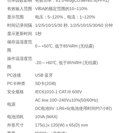
功率因数影响
有效功率：±1.0%rdgCOSθ=±0.5(PF=1)
有效输入范围
V和A的额定范围的10~110%
显示范围
电压：5~120%，电流：1~120%
时间记录间隔
1/2/5/10/15/30 秒, 1/2/5/10/15/30/60 分钟
显示更新时间
1秒
储存温湿度范
0～+50℃, 低于85%RH (无结露)
围
操作温湿度范
-20～+60℃, 低于85%RH (无结露)
围
PC连接
USB 蓝牙
PC卡种类
SD卡(2GB)
安全规格
IEC61010-1 CAT.III 600V
AC line:100~240V±10%(50/60Hz)
电源
DC电池9V :LR6×6(电池使用时间约7小时)
电池消耗
10VA (MAX)
外形尺寸
175(L)x 120(W) x 65(D) mm