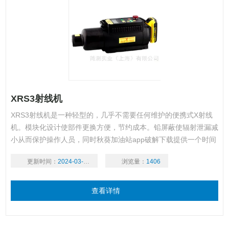
XRS3射线机
XRS3射线机是一种轻型的，几乎不需要任何维护的便携式X射线
机。模块化设计使部件更换方便，节约成本。铅屏蔽使辐射泄漏减
小从而保护操作人员，同时秋葵加油站app破解下载提供一个时间
延迟按钮和远程电缆保证操作员在设备工作时可以有充足的时间移
更新时间：
2024-03-19
浏览量：
1406
动到安全距离。当XRS-3启动时，会通过可视听指示器给操作人员
以提醒。
查看详情