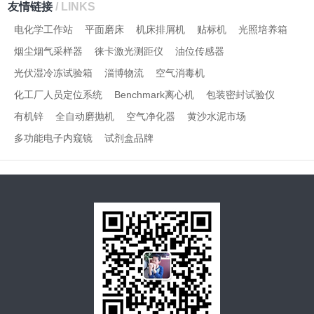
友情链接
/ LINKS
电化学工作站
平面磨床
机床排屑机
贴标机
光照培养箱
烟尘烟气采样器
徕卡激光测距仪
油位传感器
光伏湿冷冻试验箱
淄博物流
空气消毒机
化工厂人员定位系统
Benchmark离心机
包装密封试验仪
有机锌
全自动磨抛机
空气净化器
黄沙水泥市场
多功能电子内窥镜
试剂盒品牌