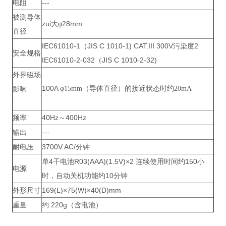
电阻
---
被测导体
zui大
28mm
φ
直径
IEC61010-1（JIS C 1010-1) CAT.III 300V污染度2
安全规格
IEC61010-2-032（JIS C 1010-2-32)
外界磁场
100A
影响
φ15mm（导体直径）的接近状态时约20mA
频率
40Hz～400Hz
输出
---
耐电压
3700V AC/分钟
单4干电池R03(AAA)(1.5V)×2 连续使用时间约150小
电源
时，自动关机功能约10分钟
外形尺寸
169(L)×75(W)×40(D)mm
重量
约 220g（含电池）