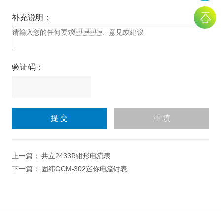
补充说明：
验证码：
请
输
入
计算结果（填写阿拉伯数
字），如：三加四=7
上一篇：
共立2433R钳形电流表
下一篇：
固纬GCM-302迷你电流钳表