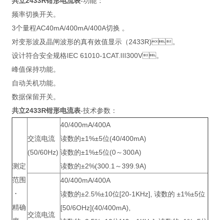
共立2433R钳形电流表
-功能：
频率切换开关。
3个量程AC40mA/400mA/400A切换 。
对变形波及晶闸波形的真有效值显示（2433R)。
设计符合安全规格IEC 61010-1CAT.III300V。
峰值保持功能。
自动关机功能。
数据保留开关。
共立2433R钳形电流表
-技术参数：
40/400mA/400A
交流电流
读数的±1%±5位(40/400mA)
(50/60Hz)
读数的±1%±5位(0～300A)
测定
读数的±2%(300.1～399.9A)
范围
40/400mA/400A
・
读数的±2.5%±10位[20-1KHz], 读数的 ±1%±5位
精确
[50/6OHz](40/400mA),
交流电流