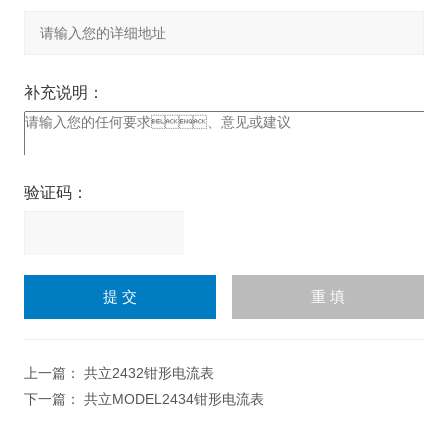
补充说明：
验证码：
请
输
入
计算结果（填写阿拉伯数
字），如：三加四=7
上一篇：
共立2432钳形电流表
下一篇：
共立MODEL2434钳形电流表