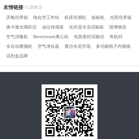
友情链接
/ LINKS
厌氧培养箱
电化学工作站
机床排屑机
贴标机
光照培养箱
徕卡激光测距仪
油位传感器
光伏湿冷冻试验箱
淄博物流
空气消毒机
Benchmark离心机
包装密封试验仪
有机锌
全自动磨抛机
空气净化器
黄沙水泥市场
多功能电子内窥镜
试剂盒品牌