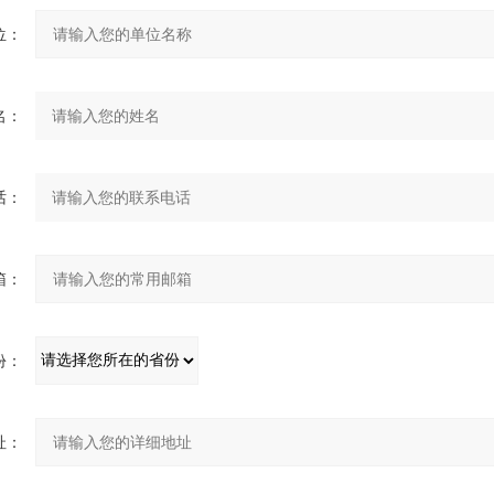
：
：
：
：
：
：