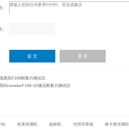
：
：
请
输
入
计算结果（填写阿拉伯数
字），如：三加四=7
国易高F106附着力测试仪
高ElcometerF108-1D液压附着力测试仪
作站
机床排屑机
贴标机
光照培养箱
徕卡激光测