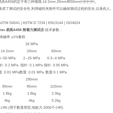
er 易高A456的定子有三种规格,14.2mm,20mm和50mm。
考虑了测试的安全性,利用磁性夹附件可以确保测试过程的安全,以免伤人
STM D4541 | ASTM D 7234 | EN13144 | ISO4624
ter 易高A456
附着力测试仪
-技术参数：
准确率 ±1%量程
26 MPa
14.2mm
20mm
50mm
4--50 MPa
2--25 MPa
0.3--4 MPa
针: 0.2 MPa
指针: 0.1 MPa
指针: 0.05 MPa
: 0.01 MPa
数显: 0.01 MPa
数显:0.1 MPa
290mm
85mm
85mm
110mm
1.8kg
1.8kg
2.0kg
4kg
4kg
5.2kg
x LR6 (用于数显类型,续航力:2000个小时)