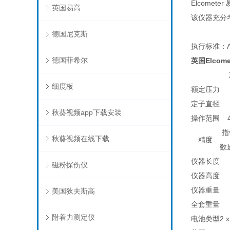
Elcomet
英国易高
该仪器充分
德国尼克斯
执行标准：A
德国菲希尔
英国Elcome
细度板
额定压力
定子直径
秋葵视频app下载安装
操作范围
指
秋葵视频在线下载
精度
数显
仪器长度
磁粉探伤仪
仪器高度
仪器重量
美国狄夫斯高
全套重量
附着力测定仪
电池类型
2 