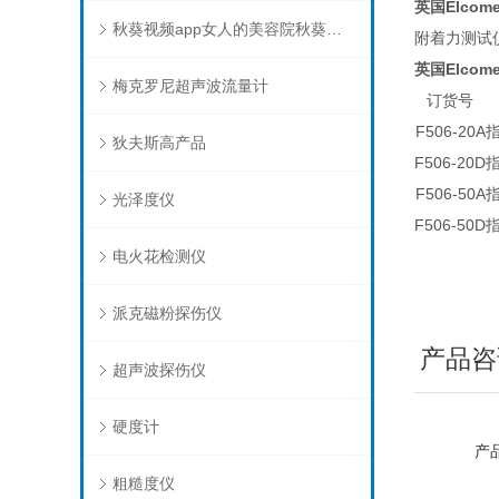
英国Elcome
秋葵视频app女人的美容院秋葵视频在线下载
附着力测试仪
英国Elcome
梅克罗尼超声波流量计
订货号
F506-20A
指
狄夫斯高产品
F506-20D
指
F506-50A
指
光泽度仪
F506-50D
指
电火花检测仪
派克磁粉探伤仪
产品咨
超声波探伤仪
硬度计
产品
粗糙度仪