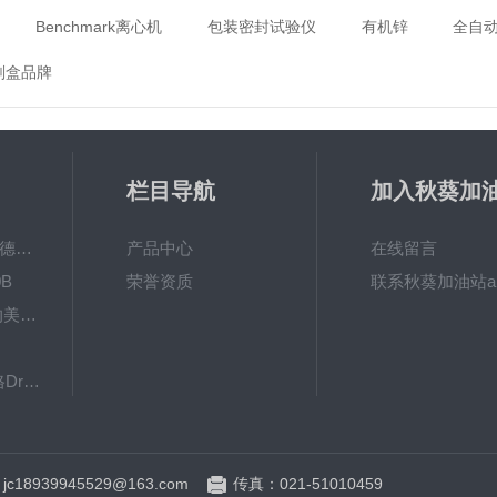
Benchmark离心机
包装密封试验仪
有机锌
全自
剂盒品牌
栏目导航
加入秋葵加
app破解下
MPO涂镀层测厚仪德国菲希尔FISCHER
产品中心
在线留言
B
荣誉资质
联系秋葵加油站a
秋葵视频app女人的美容院 600BF秋葵视频app下载安装
下载
8103061德国德尔格Dräger检测管
英国RHOPOINT-IQ雾影仪RHOPOINT光泽度仪
：jc18939945529@163.com
传真：021-51010459