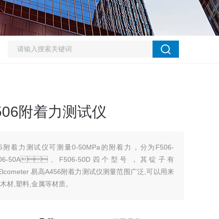
R506附着力测试仪
456附着力测试仪可测量0-50MPa的附着力，分为F506-
06-50A、F506-50D四个型号，其锭子有
Elcometer 易高A456附着力测试仪测量范围广泛,可以用来
材,塑料,金属等材质。