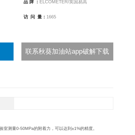
品 牌 ：
ELCOMETER/英国易高
访 问 量：
1665
联系秋葵加油站app破解下载
测量0-50MPa的附着力，可以达到±1%的精度。