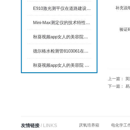
补充说明
E910激光测平仪在道路建设中的关键作用
Mini-Max测定仪的技术特性与典型应用场景深度解读
验证码
秋葵视频app女人的美容院秋葵视频app下载安装735FN1.5正确的校准步骤
德尔格水检测管8103061在压缩空气质量检测中的应用
秋葵视频app女人的美容院 minitest2500配N02探头如何两点校准？
上一篇：
英
下一篇：
易
厌氧培养箱
电化学工
友情链接
/ LINKS