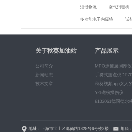
淄博物流
空气消毒机
多功能电子内窥镜
试
关于秋葵加油站
产品展示
app破解下载
公司简介
新闻动态
手持式露点仪DP70
技术文章
Y-1磁粉探伤仪
地址：上海市宝山区逸仙路1328号6号楼3楼
邮箱