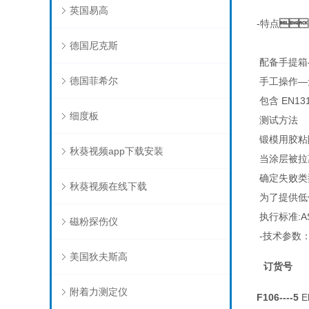
英国易高
-特点

德国尼克斯
配备手提箱
德国菲希尔
手工操作—
包含 EN131
细度板
测试方法
锻模用胶粘附
秋葵视频app下载安装
当涂层被拉
确定失败类型
秋葵视频在线下载
为了提供低值
执行标准:AS 15
磁粉探伤仪
-技术参数
美国狄夫斯高
订货号
附着力测定仪
F106----5
E