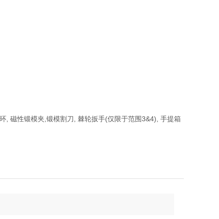
撑环, 磁性锻模夹,锻模割刀, 棘轮扳手(仅限于范围3&4), 手提箱