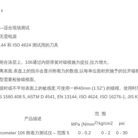
：
—适合现场测试
无需电源
44 和 ISO 4624 测试用的刀具
在涂层上。106通过内部弹簧对锻模施力提拉,拉力增大。
离表面,表盘上的指示会显示附着力的数值,以每单位面积所施予的拉开锻模的
需要检验锻模面。
时或不平坦表面上的敏感度,可使用一种40mm (1.52”) 的锻模。使用时
80.408.5, ASTM D 4541, EN 13144, ISO 4624, ISO 16276-1, JIS K
：
范 围
产品描述
2)
kg/cm2
psi
MPa (N/mm
lcometer 106
–
5
0 - 0.2
0 - 2
0 - 30
附着力测试仪
范围