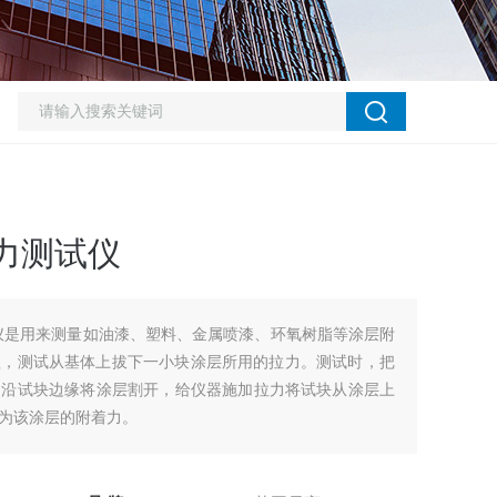
着力测试仪
来测量如油漆、塑料、金属喷漆、环氧树脂等涂层附
，测试从基体上拔下一小块涂层所用的拉力。测试时，把
，沿试块边缘将涂层割开，给仪器施加拉力将试块从涂层上
该涂层的附着力。