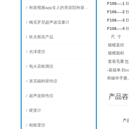
F106----1
E
秋葵视频app女人的美容院秋葵视频在线下载
F106----2
E
F106----3
E
梅克罗尼超声波流量计
F106----4
E
狄夫斯高产品
尺 寸
锻模直径
光泽度仪
锻模面积
套装毛重
范
电火花检测仪
-
装箱单:El
和操作手册
派克磁粉探伤仪
产品咨
超声波探伤仪
硬度计
产品
粗糙度仪