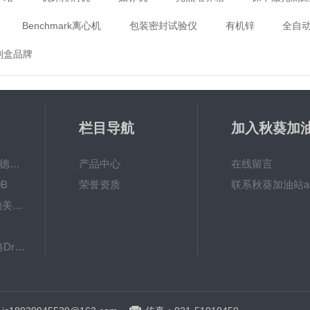
Benchmark离心机
包装密封试验仪
有机锌
全自
剂盒品牌
栏目导航
加入秋葵加
app破解下
MPO涂镀层测厚仪德国菲希尔FISCHER
产品中心
在线留言
B
荣誉资质
联系秋葵加油站a
秋葵视频app女人的美容院 600BF秋葵视频app下载安装
下载
8103061德国德尔格Dräger检测管
英国RHOPOINT-IQ雾影仪RHOPOINT光泽度仪