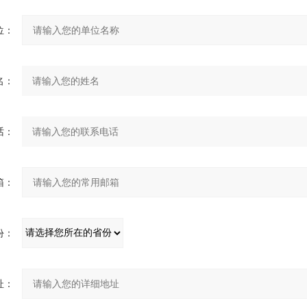
：
：
：
：
：
：