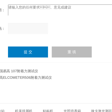
：
：
请
输
入
计算结果（填写阿拉伯数
字），如：三加四=7
国易高 107附着力测试仪
高ELCOMETER506附着力测试仪
作站
机床排屑机
贴标机
光照培养箱
徕卡激光测