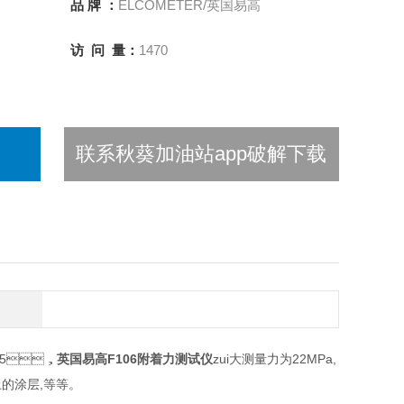
品 牌 ：
ELCOMETER/英国易高
访 问 量：
1470
联系秋葵加油站app破解下载
6-5，
英国易高F106附着力测试仪
zui大测量力为22MPa,
的涂层,等等。