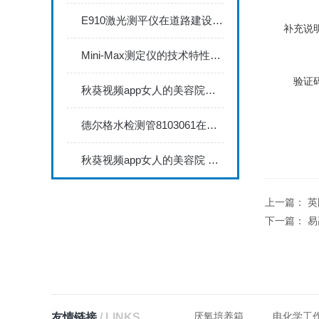
E910激光测平仪在道路建设中的关键作用
补充说明
Mini-Max测定仪的技术特性与典型应用场景深度解读
验证码
秋葵视频app女人的美容院秋葵视频app下载安装735FN1.5正确的校准步骤
德尔格水检测管8103061在压缩空气质量检测中的应用
秋葵视频app女人的美容院 minitest2500配N02探头如何两点校准？
上一篇：
英
下一篇：
易
厌氧培养箱
电化学工
友情链接
/ LINKS