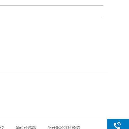
距仪
油位传感器
光伏湿冷冻试验箱