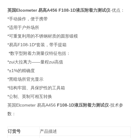
英国Elcometer 易高A456
F108-1D液压附着力测试仪
-优点：
*手动操作，便于携带
*适用于户外场所
*可重复利用的不锈钢材质的圆形锻模
*易高F108-1D*套装，带手提箱
*数字型附着力测量仪特征包括：
*zui大拉离力——量程zui高值
*±1%的精确度
*黑暗场所背光显示
*结构牢固、具保护性的工具箱
*公制、英制可相互转换
英国Elcometer 易高A456
F108-1D液压附着力测试仪
-技术参
数：
订货号
产品描述