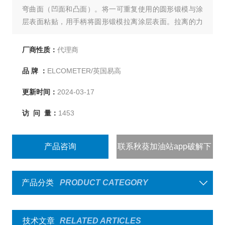
弯曲面（凹面和凸面）。将一可重复使用的圆形锻模与涂
层表面粘贴，用手柄将圆形锻模拉离涂层表面。拉离的力
以数值显示或在模拟刻度盘上显示。当在易爆炸地区（如
存在易燃气体），必须选择模拟刻度盘。易高F108-1D罐
厂商性质：
代理商
体、管道等表面涂层测试的理想仪器。
品 牌 ：
ELCOMETER/英国易高
更新时间：
2024-03-17
访 问 量：
1453
产品咨询
联系秋葵加油站app破解下
载
产品分类
PRODUCT CATEGORY
技术文章
RELATED ARTICLES