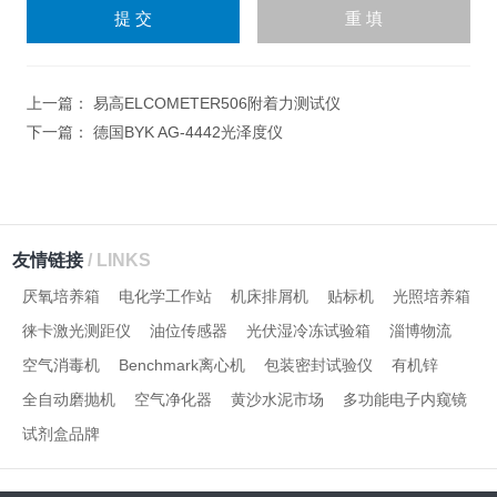
输
入
计算结果（填写阿拉伯数
字），如：三加四=7
上一篇：
易高ELCOMETER506附着力测试仪
下一篇：
德国BYK AG-4442光泽度仪
友情链接
/ LINKS
厌氧培养箱
电化学工作站
机床排屑机
贴标机
光照培养箱
徕卡激光测距仪
油位传感器
光伏湿冷冻试验箱
淄博物流
空气消毒机
Benchmark离心机
包装密封试验仪
有机锌
全自动磨抛机
空气净化器
黄沙水泥市场
多功能电子内窥镜
试剂盒品牌