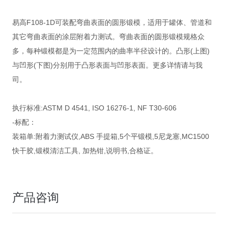
易高F108-1D可装配弯曲表面的圆形锻模，适用于罐体、管道和
其它弯曲表面的涂层附着力测试。弯曲表面的圆形锻模规格众
多，每种锻模都是为一定范围内的曲率半径设计的。凸形(上图)
与凹形(下图)分别用于凸形表面与凹形表面。更多详情请与我
司。
执行标准:ASTM D 4541, ISO 16276-1, NF T30-606
-标配：
装箱单:附着力测试仪,ABS 手提箱,5个平锻模,5尼龙塞,MC1500
快干胶,锻模清洁工具, 加热钳,说明书,合格证。
产品咨询