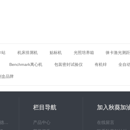
作站
机床排屑机
贴标机
光照培养箱
徕卡激光测
Benchmark离心机
包装密封试验仪
有机锌
全自
剂盒品牌
栏目导航
加入秋葵加
app破解下
MPO涂镀层测厚仪德国菲希尔FISCHER
产品中心
在线留言