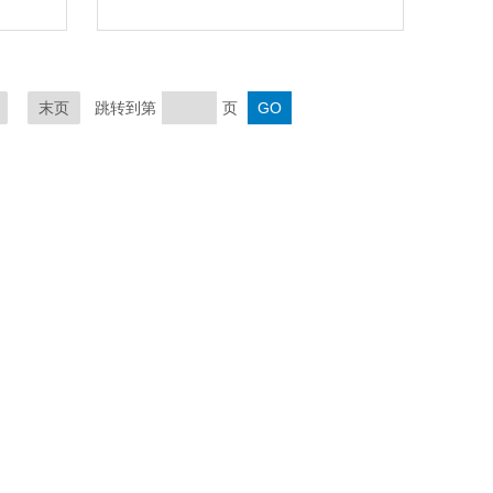
末页
跳转到第
页