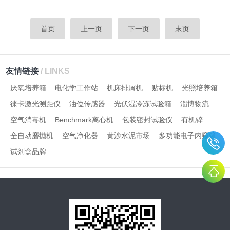
首页
上一页
下一页
末页
友情链接
/ LINKS
厌氧培养箱
电化学工作站
机床排屑机
贴标机
光照培养箱
徕卡激光测距仪
油位传感器
光伏湿冷冻试验箱
淄博物流
空气消毒机
Benchmark离心机
包装密封试验仪
有机锌
全自动磨抛机
空气净化器
黄沙水泥市场
多功能电子内窥镜
试剂盒品牌