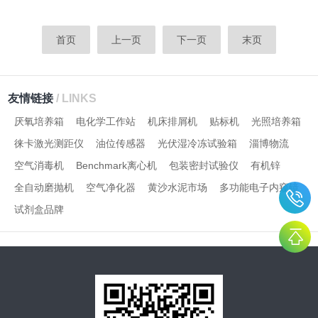
首页
上一页
下一页
末页
友情链接
/ LINKS
厌氧培养箱
电化学工作站
机床排屑机
贴标机
光照培养箱
徕卡激光测距仪
油位传感器
光伏湿冷冻试验箱
淄博物流
空气消毒机
Benchmark离心机
包装密封试验仪
有机锌
全自动磨抛机
空气净化器
黄沙水泥市场
多功能电子内窥镜
试剂盒品牌