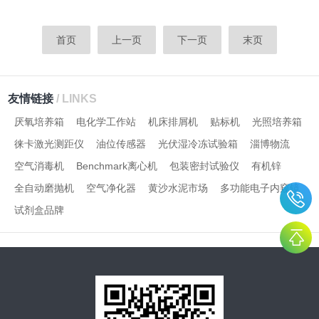
首页
上一页
下一页
末页
友情链接
/ LINKS
厌氧培养箱
电化学工作站
机床排屑机
贴标机
光照培养箱
徕卡激光测距仪
油位传感器
光伏湿冷冻试验箱
淄博物流
空气消毒机
Benchmark离心机
包装密封试验仪
有机锌
全自动磨抛机
空气净化器
黄沙水泥市场
多功能电子内窥镜
试剂盒品牌