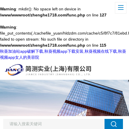
Warning
: mkdir(): No space left on device in
/www/wwwroot/zhenghe1718.com/func.php
on line
127
Warning
:
file_put_contents(./cachefile_yuan/hldzdm.com/cache/c5/8f7c7/81ebd.
failed to open stream: No such file or directory in
/www/wwwroot/zhenghe1718.com/func.php
on line
115
秋葵加油站app破解下载,秋葵视频app下载安装,秋葵视频在线下载,秋葵
视频app女人的美容院