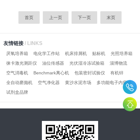
首页
上一页
下一页
末页
友情链接
/ LINKS
厌氧培养箱
电化学工作站
机床排屑机
贴标机
光照培养箱
徕卡激光测距仪
油位传感器
光伏湿冷冻试验箱
淄博物流
空气消毒机
Benchmark离心机
包装密封试验仪
有机锌
全自动磨抛机
空气净化器
黄沙水泥市场
多功能电子内窥镜
试剂盒品牌