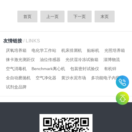
首页
上一页
下一页
末页
友情链接
/ LINKS
厌氧培养箱
电化学工作站
机床排屑机
贴标机
光照培养箱
徕卡激光测距仪
油位传感器
光伏湿冷冻试验箱
淄博物流
空气消毒机
Benchmark离心机
包装密封试验仪
有机锌
全自动磨抛机
空气净化器
黄沙水泥市场
多功能电子内窥镜
试剂盒品牌