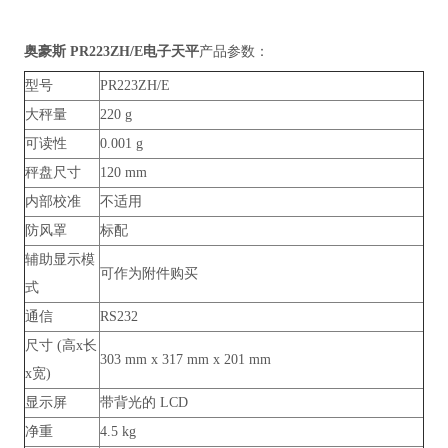
奥豪斯 PR223ZH/E电子天平
产品参数：
型号
PR223ZH/E
大秤量
220 g
可读性
0.001 g
秤盘尺寸
120 mm
内部校准
不适用
防风罩
标配
辅助显示模
可作为附件购买
式
通信
RS232
尺寸 (高x长
303 mm x 317 mm x 201 mm
x宽)
显示屏
带背光的 LCD
净重
4.5 kg