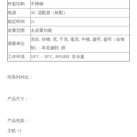
秤盘结构
不锈钢
电源
AC 适配器（标配）
稳定时间
2s
皮重范围
去皮重功能
克拉; 谷物; 克; 千克; 毫克; 牛顿; 盎司; 盎司（金衡
测量单位
制）; 本尼威特; 磅
工作环境
10°C – 30°C, 80%RH, 非冷凝
同系列对比：
产品尺寸：
产品包装：
主机 ×1