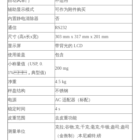
自动风罩门
不适用
辅助显示模式
可作为附件购买
内置静电清除器
否
通信
RS232
尺寸 (高x长x宽)
303 mm x 317 mm x 201 mm
显示屏
带背光的 LCD
使用釜盖
包含
小称量值（USP, 0.
200 mg
1%，典型值)
净重
4.5 kg
秤盘结构
不锈钢
电源
AC 适配器（标配）
稳定时间
4 s
皮重范围
去皮重功能
克拉;谷物;克;千克;毫克;牛顿;盎司;盎司
测量单位
（金衡制）;本尼威特;磅