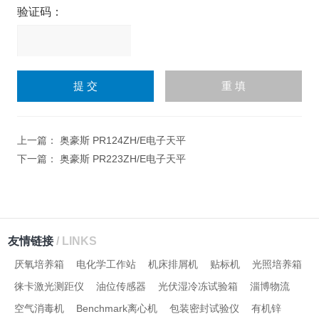
验证码：
请
输
入
计算结果（填写阿拉伯数
字），如：三加四=7
上一篇：
奥豪斯 PR124ZH/E电子天平
下一篇：
奥豪斯 PR223ZH/E电子天平
友情链接
/ LINKS
厌氧培养箱
电化学工作站
机床排屑机
贴标机
光照培养箱
徕卡激光测距仪
油位传感器
光伏湿冷冻试验箱
淄博物流
空气消毒机
Benchmark离心机
包装密封试验仪
有机锌