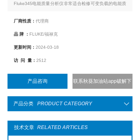
Fluke345电能质量分析仪非常适合检修可变负载的电能质
量故障。 此外，借助电能仪表，霍尔效应钳型表还能在无
需中断电路的情况下测量直流电流。 Fluke345电能质量分
厂商性质：
代理商
析仪的内置存储器让用户可以长期记录电能质量参数，从
品 牌 ：
FLUKE/福禄克
而分析趋势或间歇性问题。
更新时间：
2024-03-18
访 问 量：
2512
产品咨询
联系秋葵加油站app破解下
载
产品分类
PRODUCT CATEGORY
技术文章
RELATED ARTICLES