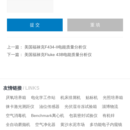
请
输
入
计算结果（填写阿拉伯数
字），如：三加四=7
上一篇：
美国福禄克F434-II电能质量分析仪
下一篇：
美国福禄克Fluke 43B电能质量分析仪
友情链接
/ LINKS
厌氧培养箱
电化学工作站
机床排屑机
贴标机
光照培养箱
徕卡激光测距仪
油位传感器
光伏湿冷冻试验箱
淄博物流
空气消毒机
Benchmark离心机
包装密封试验仪
有机锌
全自动磨抛机
空气净化器
黄沙水泥市场
多功能电子内窥镜