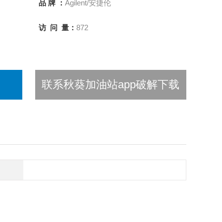
品 牌 ：
Agilent/安捷伦
访 问 量：
872
联系秋葵加油站app破解下载