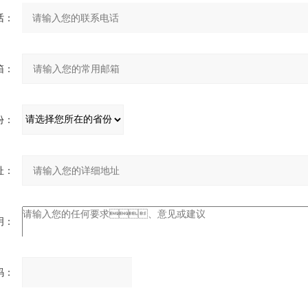
：
：
：
：
：
：
请