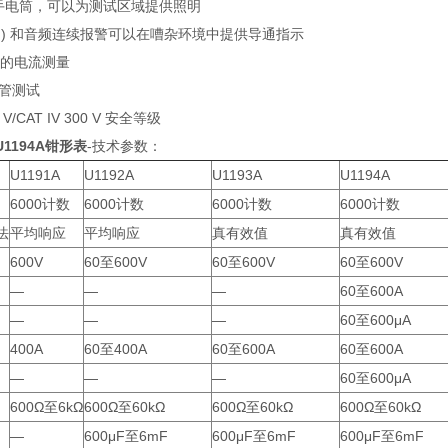
手电筒，可以为测试区域提供照明
光 ) 和音频连续报警可以在嘈杂环境中提供导通指示
A 的电流测量
管测试
00 V/CAT IV 300 V 安全等级
1194A钳形表
-技术参数：
U1191A
U1192A
U1193A
U1194A
6000计数
6000计数
6000计数
6000计数
法
平均响应
平均响应
真有效值
真有效值
600V
60至600V
60至600V
60至600V
—
—
—
60至600A
—
—
—
60至600μA
400A
60至400A
60至600A
60至600A
—
—
—
60至600μA
600Ω至6kΩ
600Ω至60kΩ
600Ω至60kΩ
600Ω至60kΩ
—
600μF至6mF
600μF至6mF
600μF至6mF