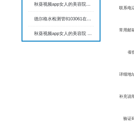
秋葵视频app女人的美容院秋葵视频app下载安装735FN1.5正确的校准步骤
联系电话
德尔格水检测管8103061在压缩空气质量检测中的应用
常用邮箱
秋葵视频app女人的美容院 minitest2500配N02探头如何两点校准？
省份
详细地址
补充说明
验证码