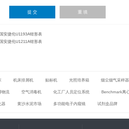
输
入
计算结果（填写阿拉伯数
字），如：三加四=7
国安捷伦U1193A钳形表
国安捷伦U1211A钳形表
床
机床排屑机
贴标机
光照培养箱
烟尘烟气采样
博物流
空气消毒机
化工厂人员定位系统
Benchmark离
化器
黄沙水泥市场
多功能电子内窥镜
试剂盒品牌