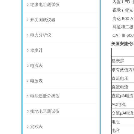
内置 LED 
绝缘电阻测试仪
视觉 ( 背
高达 600 
开关测试仪器
导通和二极
电力分析仪
CAT III 6
美国安捷伦U
功率计
显示屏
电流表
求有效值方
直流电压
电压表
直流电流
直流μA电流
电能质量分析仪
AC电流
接地电阻测试仪
交流μA电流
电阻
兆欧表
电容