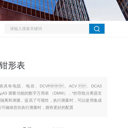
A钳形表
具有电阻、电容、DCV、ACV 、DCA3
μA3 测量功能的数字万用表 （DMM），*的导线分离器支
测量。提高了可视性，执行测量时，可以使用集成
性可确保您在执行测量时，拥有更好的配置