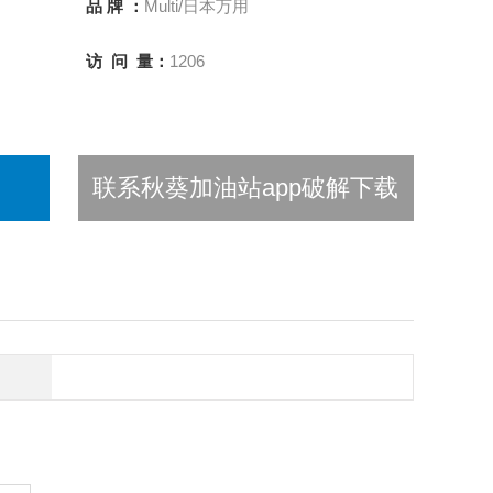
品 牌 ：
Multi/日本万用
访 问 量：
1206
联系秋葵加油站app破解下载