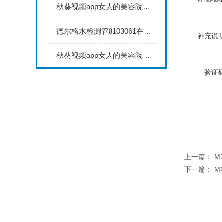
秋葵视频app女人的美容院秋葵视频app下载安装735FN1.5正确的校准步骤
德尔格水检测管8103061在压缩空气质量检测中的应用
补充说明
秋葵视频app女人的美容院 minitest2500配N02探头如何两点校准？
验证码
上一篇：
M
下一篇：
M