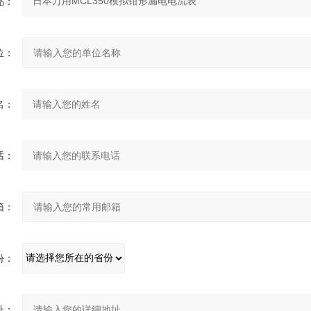
：
：
：
：
：
：
：