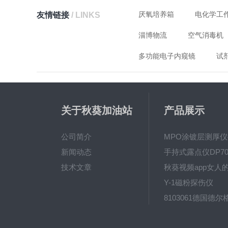
厌氧培养箱
电化学工
友情链接
/ LINKS
淄博物流
空气消毒机
多功能电子内窥镜
试
关于秋葵加油站
产品展示
app破解下载
公司简介
新闻动态
手持式露点仪DP70
技术文章
Y-1磁粉探伤仪