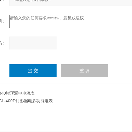
：
：
请
输
入
计算结果（填写阿拉伯数
字），如：三加四=7
340钳形漏电电流表
CL-400D钳形漏电多功能电表