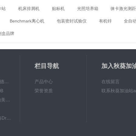
作站
机床排屑机
贴标机
光照培养箱
徕卡激光测
Benchmark离心机
包装密封试验仪
有机锌
全自
剂盒品牌
栏目导航
加入秋葵加
app破解下
MPO涂镀层测厚仪德国菲希尔FISCHER
产品中心
在线留言
B
荣誉资质
联系秋葵加油站a
秋葵视频app女人的美容院 600BF秋葵视频app下载安装
下载
8103061德国德尔格Dräger检测管
英国RHOPOINT-IQ雾影仪RHOPOINT光泽度仪