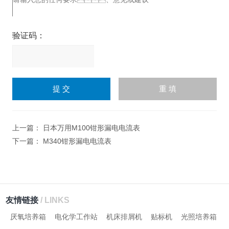
验证码：
请
输
入
计算结果（填写阿拉伯数
字），如：三加四=7
上一篇：
日本万用M100钳形漏电电流表
下一篇：
M340钳形漏电电流表
友情链接
/ LINKS
厌氧培养箱
电化学工作站
机床排屑机
贴标机
光照培养箱