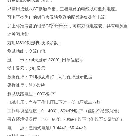
万用M310钳形表
-功能：
只需用接触式CT接触单相，三相电路的电线既可测到电流。
可测至今为止的钳形表无法测到的配线密集处的电流。
加上标准装备的钳形CT，可谓万能电流表。具有电源自
动关闭功能
万用M310钳形表
-技术参数：
测试功能：交流电流
显 示：zui大显示“3200”, 附单位记号
溢出显示：[OL]显示
数据保持：[DH]标志点灯，同时保持显示数据
采样速度：约2次/秒
测试线路电压：600V以下
电池电压：当在工作电压以下时，低电压标志点灯
工作环境温湿度：0—40℃ , 80%RH以下（但以不结露为准）
保存环境温湿度：-10—60℃, 70%RH以下（但以不结露为准）
电 源：纽扣式电池LR-44×2, SR-44×2