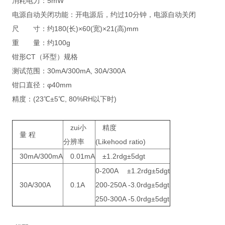
消耗电力：5mW
电源自动关闭功能：开电源后，约过10分钟，电源自动关闭
尺 寸：约180(长)×60(宽)×21(高)mm
重 量：约100g
钳形CT（环型）规格
测试范围：30mA/300mA, 30A/300A
钳口直径：φ40mm
精度：(23℃±5℃, 80%RH以下时)
zui小
精度
量 程
分辨率
(Likehood ratio)
30mA/300mA
0.01mA
±1.2rdg±5dgt
0-200A ±1.2rdg±5dgt
30A/300A
0.1A
200-250A -3.0rdg±5dgt
250-300A -5.0rdg±5dgt