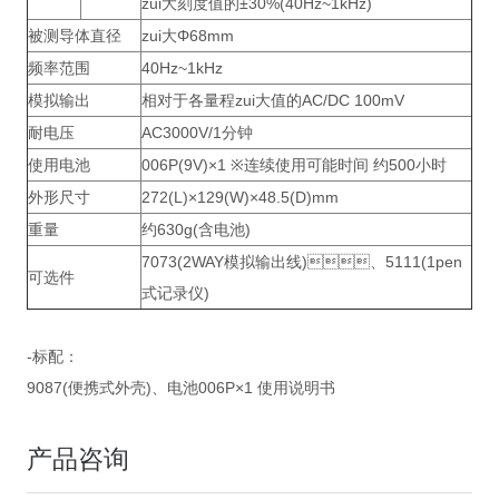
zui大刻度值的±30%(40Hz~1kHz)
被测导体直径
zui大Φ68mm
频率范围
40Hz~1kHz
模拟输出
相对于各量程zui大值的AC/DC 100mV
耐电压
AC3000V/1分钟
使用电池
006P(9V)×1 ※连续使用可能时间 约500小时
外形尺寸
272(L)×129(W)×48.5(D)mm
重量
约630g(含电池)
7073(2WAY模拟输出线)、5111(1pen
可选件
式记录仪)
-标配：
9087(便携式外壳)、电池006P×1 使用说明书
产品咨询