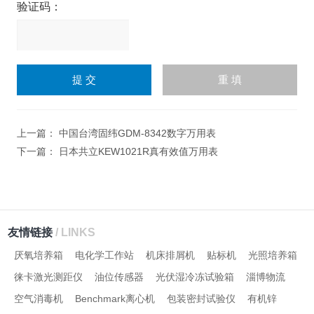
验证码：
请
输
入
计算结果（填写阿拉伯数
字），如：三加四=7
上一篇：
中国台湾固纬GDM-8342数字万用表
下一篇：
日本共立KEW1021R真有效值万用表
友情链接
/ LINKS
厌氧培养箱
电化学工作站
机床排屑机
贴标机
光照培养箱
徕卡激光测距仪
油位传感器
光伏湿冷冻试验箱
淄博物流
空气消毒机
Benchmark离心机
包装密封试验仪
有机锌