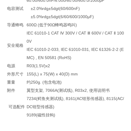
60.00/600.0nF/6.000/60.00/600.0/1000μF
电容测试
±2.0%rdg±5dgt(60/600nF)
±5.0%rdg±5dgt(6/60/600/1000μF)
导通蜂鸣
600Ω (低于90Ω蜂鸣器鸣叫)
IEC 61010-1 CAT Ⅳ 300V / CAT Ⅲ 600V / CAT Ⅱ 100
0V
安全规格
IEC 61010-2-033, IEC 61010-031, IEC 61326-2-2 (E
MC) , EN 50581 (RoHS)
电源
R03(1.5V)x2
外形尺寸
155(L) x 75(W) x 40(D) mm
重量
约250g. (包含电池)
附件
翼型支架, 7066A(测试线), R03x2, 使用说明书
7234(鳄鱼夹测试线), 8161(AC钳形传感器), 8115(AC/
可选配件
DC钳型传感器)
9189(磁性挂钩)