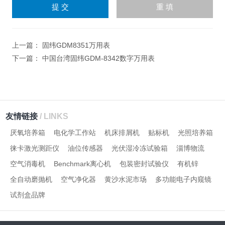
输
入
计算结果（填写阿拉伯数
字），如：三加四=7
上一篇：
固纬GDM8351万用表
下一篇：
中国台湾固纬GDM-8342数字万用表
友情链接
/ LINKS
厌氧培养箱
电化学工作站
机床排屑机
贴标机
光照培养箱
徕卡激光测距仪
油位传感器
光伏湿冷冻试验箱
淄博物流
空气消毒机
Benchmark离心机
包装密封试验仪
有机锌
全自动磨抛机
空气净化器
黄沙水泥市场
多功能电子内窥镜
试剂盒品牌