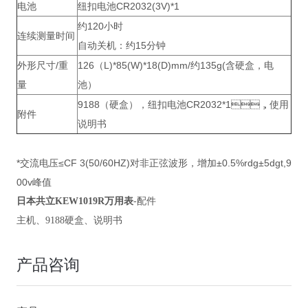
电池
纽扣电池CR2032(3V)*1
约120小时
连续测量时间
自动关机：约15分钟
外形尺寸/重
126（L)*85(W)*18(D)mm/约135g(含硬盒，电
量
池）
9188（硬盒），纽扣电池CR2032*1，使用
附件
说明书
*交流电压≤CF 3(50/60HZ)对非正弦波形，增加±0.5%rdg±5dgt,9
00v峰值
日本共立
KEW1019R
万用表
-配件
主机、9188硬盒、说明书
产品咨询