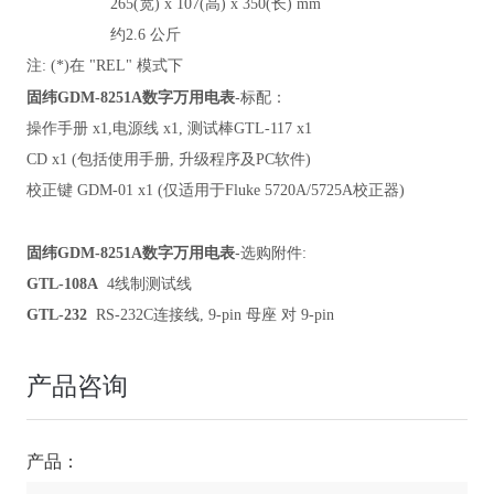
265(
宽) x 107(高) x 350(长) mm
约2.6 公斤
注: (*)在 "REL" 模式下
-标配：
固纬GDM-8251A
数字万用电表
操作手册 x1,电源线 x1, 测试棒GTL-117 x1
CD x1 (
包括使用手册, 升级程序及PC软件)
校正键 GDM-01 x1 (仅适用于Fluke 5720A/5725A校正器)
-
固纬GDM-8251A
数字万用电表
选购附件:
GTL-108A
4
线制测试线
GTL-232
RS-232C
连接线, 9-pin 母座 对 9-pin
产品咨询
产品：