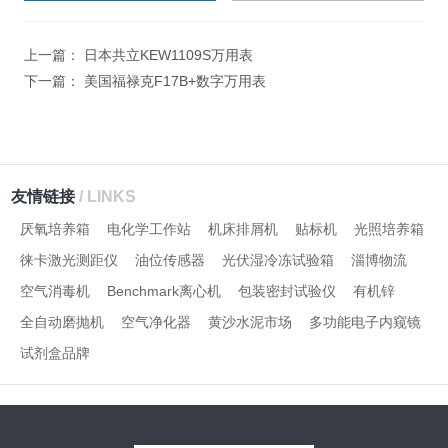
计算结果（填写阿拉伯数
字），如：三加四=7
上一篇：
日本共立KEW1109S万用表
下一篇：
美国福禄克F17B+数字万用表
友情链接
/ LINKS
厌氧培养箱
电化学工作站
机床排屑机
贴标机
光照培养箱
徕卡激光测距仪
油位传感器
光伏湿冷冻试验箱
淄博物流
空气消毒机
Benchmark离心机
包装密封试验仪
有机锌
全自动磨抛机
空气净化器
黄沙水泥市场
多功能电子内窥镜
试剂盒品牌