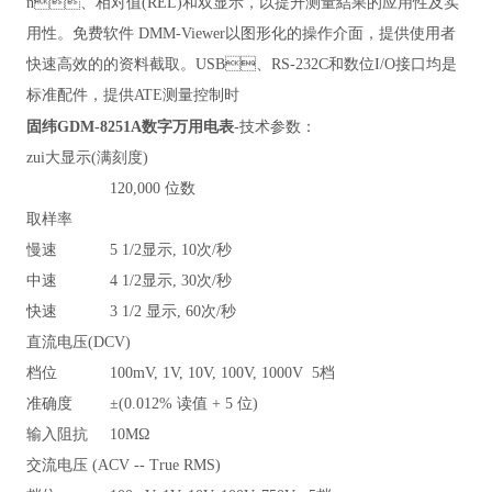
n、相对值(REL)和双显示，以提升测量結果的应用性及实
用性。免费软件 DMM-Viewer以图形化的操作介面，提供使用者
快速高效的的资料截取。USB、RS-232C和数位I/O接口均是
标准配件，提供ATE测量控制时
-
固纬GDM-8251A
数字万用电表
技术参数：
zui大显示(满刻度)
120,000
位数
取样率
慢速
5 1/2
显示, 10次/秒
中速
4 1/2
显示, 30次/秒
快速
3 1/2
显示, 60次/秒
直流电压(DCV)
档位
100mV, 1V, 10V, 100V, 1000V 5
档
准确度
±(0.012% 读值 + 5 位)
输入阻抗
10M
Ω
交流电压 (ACV -- True RMS)