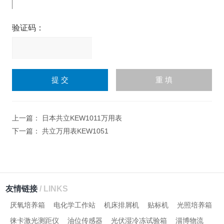
验证码：
请
输
入
计算结果（填写阿拉伯数
字），如：三加四=7
上一篇：
日本共立KEW1011万用表
下一篇：
共立万用表KEW1051
友情链接
/ LINKS
厌氧培养箱
电化学工作站
机床排屑机
贴标机
光照培养箱
徕卡激光测距仪
油位传感器
光伏湿冷冻试验箱
淄博物流