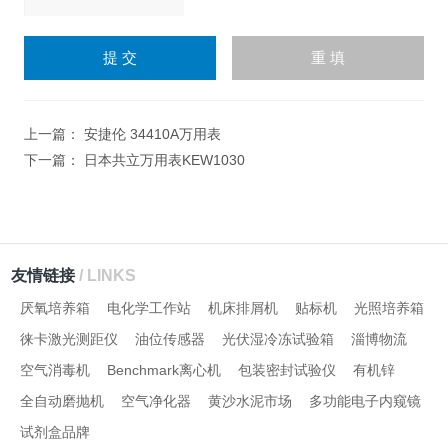
请
输
入
计算结果（填写阿拉伯数
字），如：三加四=7
上一篇：
安捷伦 34410A万用表
下一篇：
日本共立万用表KEW1030
友情链接
/ LINKS
厌氧培养箱
电化学工作站
机床排屑机
贴标机
光照培养箱
徕卡激光测距仪
油位传感器
光伏湿冷冻试验箱
淄博物流
空气消毒机
Benchmark离心机
包装密封试验仪
有机锌
全自动磨抛机
空气净化器
黄沙水泥市场
多功能电子内窥镜
试剂盒品牌