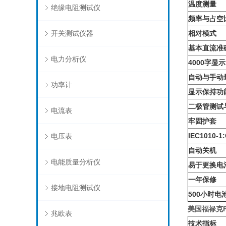
温度测量
绝缘电阻测试仪
频率与占空
开关测试仪器
相对模式
基本直流准
电力分析仪
4000字显示
自动与手动
功率计
显示保持功
二极管测试
电流表
牢固护套
IEC1010-1
电压表
自动关机
电能质量分析仪
易于更换电
一年保修
接地电阻测试仪
500小时电
美国
福禄克F
兆欧表
技术指标