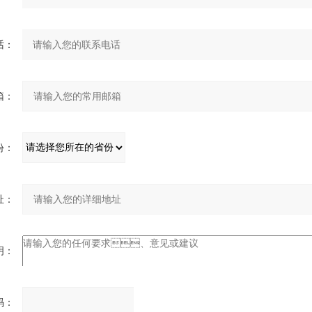
：
：
：
：
：
：