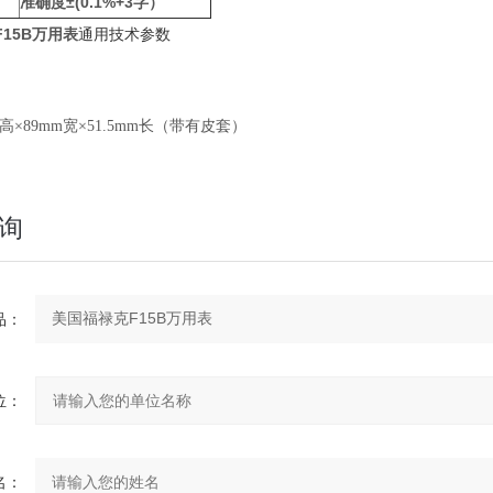
准确度
±(0.1%+3字）
15B万用表
通用技术参数
m高×89mm宽×51.5mm长（带有皮套）
询
：
：
：