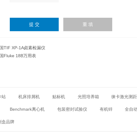
请
输
入
计算结果（填写阿拉伯数
字），如：三加四=7
国TIF XP-1A卤素检漏仪
国Fluke 18B万用表
作站
机床排屑机
贴标机
光照培养箱
徕卡激光测
Benchmark离心机
包装密封试验仪
有机锌
全自
剂盒品牌