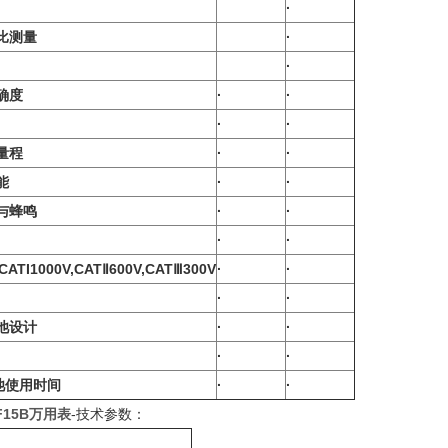
·
比测量
·
·
确度
·
·
·
·
量程
·
·
能
·
·
与蜂鸣
·
·
·
·
:CATI1000V,CATⅡ600V,CATⅢ300V
·
·
·
·
池设计
·
·
·
·
池使用时间
·
·
15B万用表
-技术参数：