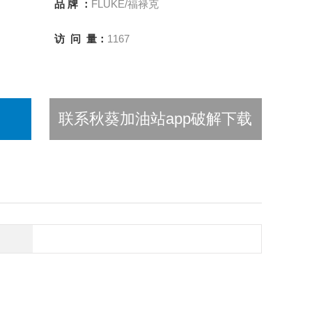
品 牌 ：
FLUKE/福禄克
访 问 量：
1167
联系秋葵加油站app破解下载