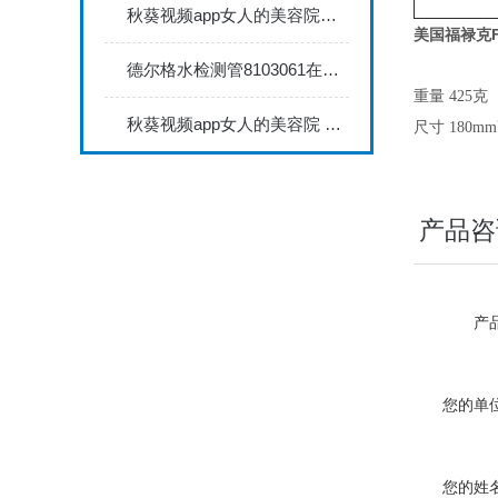
秋葵视频app女人的美容院秋葵视频app下载安装735FN1.5正确的校准步骤
美国
福禄克F
德尔格水检测管8103061在压缩空气质量检测中的应用
重量 425克
秋葵视频app女人的美容院 minitest2500配N02探头如何两点校准？
尺寸 180m
产品咨
产品
您的单位
您的姓名