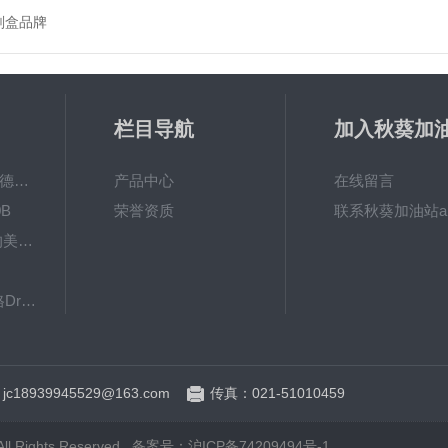
剂盒品牌
栏目导航
加入秋葵加
app破解下
MPO涂镀层测厚仪德国菲希尔FISCHER
产品中心
在线留言
B
荣誉资质
联系秋葵加油站a
秋葵视频app女人的美容院 600BF秋葵视频app下载安装
下载
8103061德国德尔格Dräger检测管
英国RHOPOINT-IQ雾影仪RHOPOINT光泽度仪
：jc18939945529@163.com
传真：021-51010459
ghts Reserved.
备案号：沪ICP备74209494号-1