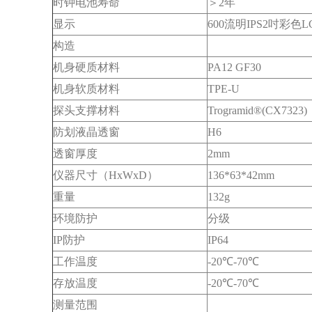
时钟电池寿命
＞2年
显示
600流明IPS2吋彩色LC
构造
机身硬质材料
PA12 GF30
机身软质材料
TPE-U
探头支撑材料
Trogramid®(CX7323)
防划液晶透窗
H6
透窗厚度
2mm
仪器尺寸（HxWxD）
136*63*42mm
重量
132g
环境防护
分级
IP防护
IP64
工作温度
-20℃-70℃
存放温度
-20℃-70℃
测量范围