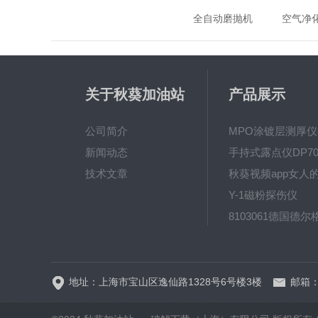
全自动磨抛机
空气净
关于秋葵加油站
产品展示
app破解下载
公司简介
新闻动态
手持式露点仪DP70
技术文章
Y-1磁粉探伤仪
地址：上海市宝山区逸仙路1328号6号楼3楼
邮箱