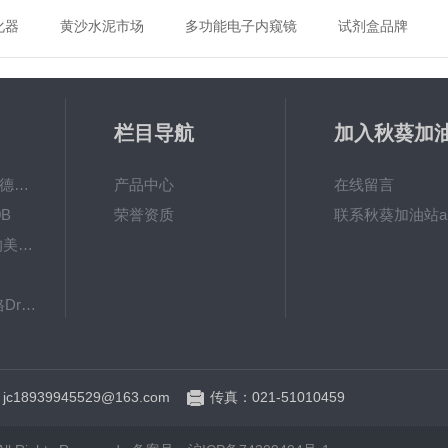
化器
黄沙水泥市场
多功能电子内窥镜
试剂盒品牌
栏目导航
加入秋葵加
app破解下
MPO涂镀层测厚仪德国菲希尔FISCHER
产品中心
在线留言
B
荣誉资质
联系秋葵加油站a
秋葵视频app女人的美容院 600BF秋葵视频app下载安装
下载
8103061德国德尔格Dräger检测管
德国宾得Binder VD53真空干燥箱
：jc18939945529@163.com
传真：021-51010459