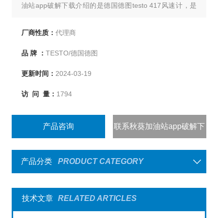
油站app破解下载介绍的是德国德图testo 417风速计，是
叶轮式风速计，适用于进风及出风口的快速又精确的风速
测量。显示屏上可显示风速、温度、体积流量及气流方
厂商性质：
代理商
向。风速计带时间段和多点平均值计算功能计算，按键即
品 牌 ：
TESTO/德国德图
可显示最大/最小值。
更新时间：
2024-03-19
访 问 量：
1794
产品咨询
联系秋葵加油站app破解下
载
产品分类
PRODUCT CATEGORY
技术文章
RELATED ARTICLES