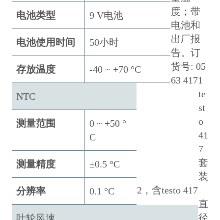
度；带
电池类型
9 V电池
电池和
出厂报
电池使用时间
50小时
告。订
货号: 05
存放温度
-40 ~ +70 °C
63 4171
te
NTC
st
o
测量范围
0 ~ +50 °
41
C
7
套
测量精度
±0.5 °C
装
2，含testo 417
分辨率
0.1 °C
直
径
叶轮风速