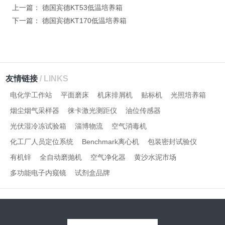
上一篇：
德国宾德KT53低温培养箱
下一篇：
德国宾德KT170低温培养箱
友情链接
/ LINKS
电化学工作站
平面磨床
机床排屑机
贴标机
光照培养箱
烟尘烟气采样器
徕卡激光测距仪
油位传感器
光伏湿冷冻试验箱
淄博物流
空气消毒机
化工厂人员定位系统
Benchmark离心机
包装密封试验仪
有机锌
全自动磨抛机
空气净化器
黄沙水泥市场
多功能电子内窥镜
试剂盒品牌