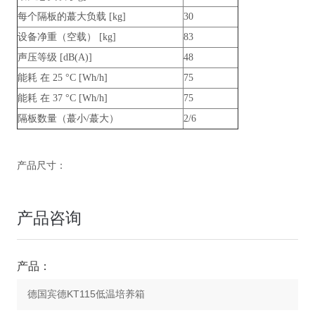
每个隔板的蕞大负载 [kg]
30
设备净重（空载） [kg]
83
声压等级 [dB(A)]
48
能耗 在 25 °C [Wh/h]
75
能耗 在 37 °C [Wh/h]
75
隔板数量（蕞小/蕞大）
2/6
产品尺寸：
产品咨询
产品：