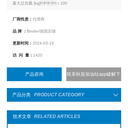
蕞大总负载 [kg]：100
每个隔板的蕞大负载 [kg]：30
设备净重（空载） [kg]：83
厂商性质：
代理商
声压等级 [dB（A）]：48
品 牌 ：
Binder/德国宾德
更新时间：
2024-03-19
访 问 量：
1420
产品咨询
联系秋葵加油站app破解下
载
产品分类
PRODUCT CATEGORY
技术文章
RELATED ARTICLES