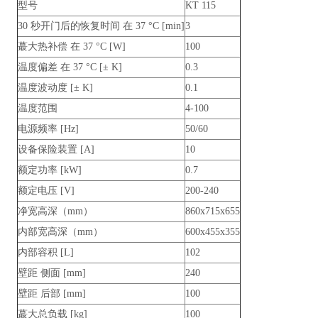
型号
KT 115
30 秒开门后的恢复时间 在 37 °C [min]
3
蕞大热补偿 在 37 °C [W]
100
温度偏差 在 37 °C [± K]
0.3
温度波动度 [± K]
0.1
温度范围
4-100
电源频率 [Hz]
50/60
设备保险装置 [A]
10
额定功率 [kW]
0.7
额定电压 [V]
200-240
净宽高深（mm）
860x715x655
内部宽高深（mm）
600x455x355
内部容积 [L]
102
壁距 侧面 [mm]
240
壁距 后部 [mm]
100
蕞大总负载 [kg]
100