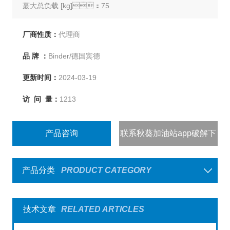
蕞大总负载 [kg]：75
每个隔板的蕞大负载 [kg]：20
设备净重（空载） [kg]：53
厂商性质：
代理商
能耗 在 37 &#176;C [Wh/h]：25
品 牌 ：
Binder/德国宾德
更新时间：
2024-03-19
访 问 量：
1213
产品咨询
联系秋葵加油站app破解下
载
产品分类
PRODUCT CATEGORY
技术文章
RELATED ARTICLES