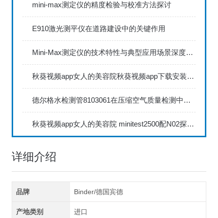
mini-max测定仪的精度检验与校准方法探讨
E910激光测平仪在道路建设中的关键作用
Mini-Max测定仪的技术特性与典型应用场景深度解读
秋葵视频app女人的美容院秋葵视频app下载安装735FN1.5正确的校准步骤
德尔格水检测管8103061在压缩空气质量检测中的应用
秋葵视频app女人的美容院 minitest2500配N02探头如何两点校准？
详细介绍
品牌
Binder/德国宾德
产地类别
进口