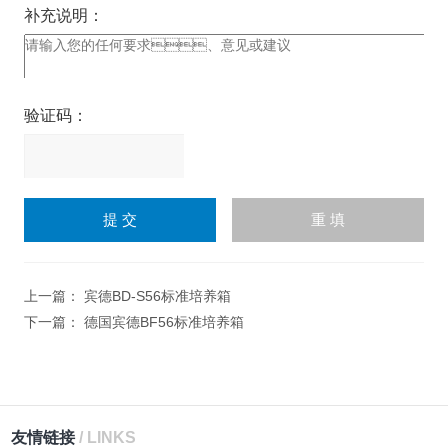
补充说明：
验证码：
请
输
入
计算结果（填写阿拉伯数
字），如：三加四=7
上一篇：
宾德BD-S56标准培养箱
下一篇：
德国宾德BF56标准培养箱
友情链接
/ LINKS