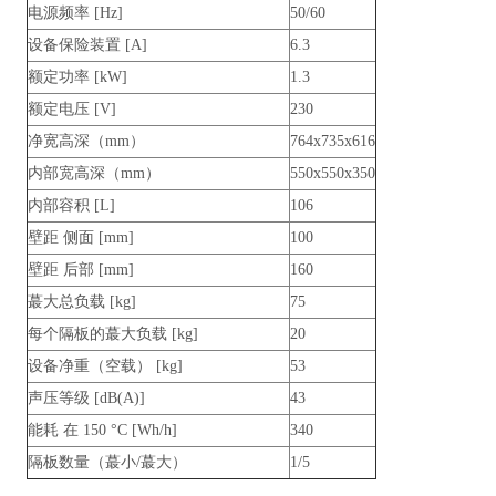
电源频率 [Hz]
50/60
设备保险装置 [A]
6.3
额定功率 [kW]
1.3
额定电压 [V]
230
净宽高深（mm）
764x735x616
内部宽高深（mm）
550x550x350
内部容积 [L]
106
壁距 侧面 [mm]
100
壁距 后部 [mm]
160
蕞大总负载 [kg]
75
每个隔板的蕞大负载 [kg]
20
设备净重（空载） [kg]
53
声压等级 [dB(A)]
43
能耗 在 150 °C [Wh/h]
340
隔板数量（蕞小/蕞大）
1/5