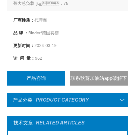
蕞大总负载 [kg]：75
每个隔板的蕞大负载 [kg]：20
设备净重（空载） [kg]：53
厂商性质：
代理商
品 牌 ：
Binder/德国宾德
更新时间：
2024-03-19
访 问 量：
962
产品咨询
联系秋葵加油站app破解下
载
产品分类
PRODUCT CATEGORY
技术文章
RELATED ARTICLES