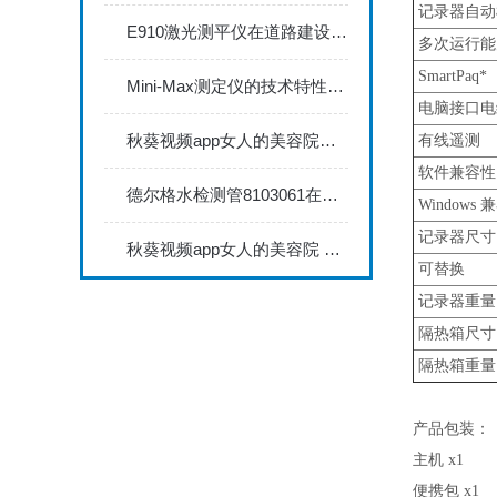
记录器自动
E910激光测平仪在道路建设中的关键作用
多次运行能
SmartPaq*
Mini-Max测定仪的技术特性与典型应用场景深度解读
电脑接口电
秋葵视频app女人的美容院秋葵视频app下载安装735FN1.5正确的校准步骤
有线遥测
软件兼容性
德尔格水检测管8103061在压缩空气质量检测中的应用
Windows 
记录器尺寸
秋葵视频app女人的美容院 minitest2500配N02探头如何两点校准？
可替换
记录器重量
隔热箱尺寸
隔热箱重量
产品包装：
主机 x1
便携包 x1