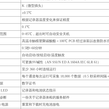
K（微型插头）
±0.5℃
根据记录器温度变化来保证精度
0.1℃
范围
0~85℃，超出时可自动安全关机
高温冷触模塑聚碳酸酯＜100℃ PCB 经过涂装以改善防水
0.5秒~60分钟
自动启动/按钮启动/温度触发
可更换9V碱性（AN SSI/N ED A 1604A IEC 6LR 61）
至少 360 小时连续运行
每个通道每次运行可采集 18,000 个数据（0.5 秒采样间隔＝
据
数字证书
LED
记录器和电池状态指示
诊断
一份关于记录器体检的服务邮件
B 电源
重置和下载时无电池放电