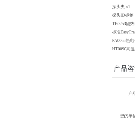
探头夹 x1
探头ID标签 
TB0253隔
标准EasyTra
PA0063热
HT0090高
产品咨
产品
您的单位