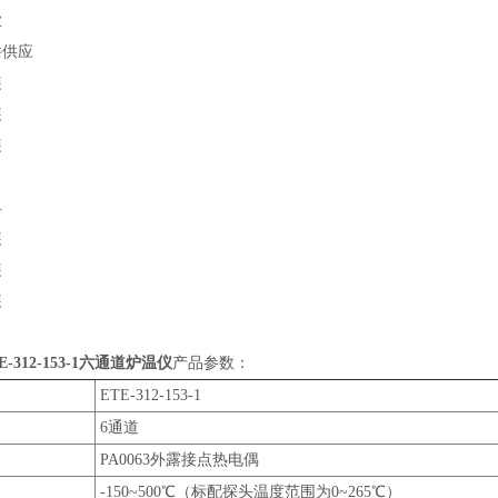
业
件供应
装
装
装
具
装
装
装
ETE-312-153-1六通道炉温仪
产品参数：
ETE-312-153-1
6通道
PA0063外露接点热电偶
-150~500℃（标配探头温度范围为0~265℃）