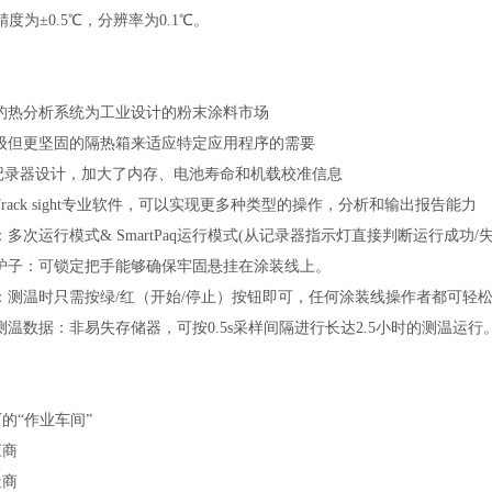
度为±0.5℃，分辨率为0.1℃。
用的热分析系统为工业设计的粉末涂料市场
量级但更坚固的隔热箱来适应特定应用程序的需要
记录器设计，加大了内存、电池寿命和机载校准信息
Track sight专业软件，可以实现更多种类型的操作，分析和输出报告能力
：多次运行模式& SmartPaq运行模式(从记录器指示灯直接判断运行成功/失
炉子：可锁定把手能够确保牢固悬挂在涂装线上。
：测温时只需按绿/红（开始/停止）按钮即可，任何涂装线操作者都可轻松安全使
温数据：非易失存储器，可按0.5s采样间隔进行长达2.5小时的测温运行
的“作业车间”
应商
造商