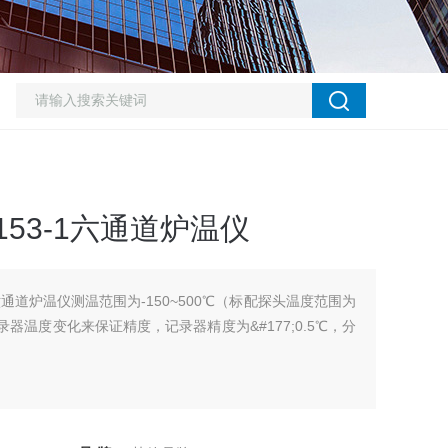
12-153-1六通道炉温仪
153-1六通道炉温仪测温范围为-150~500℃（标配探头温度范围为
据记录器温度变化来保证精度，记录器精度为&#177;0.5℃，分