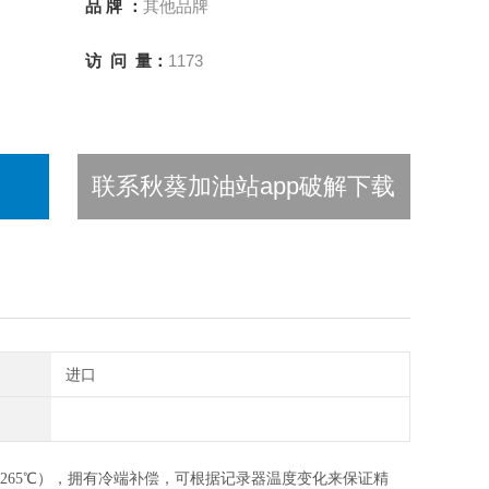
品 牌 ：
其他品牌
访 问 量：
1173
联系秋葵加油站app破解下载
进口
65℃），拥有冷端补偿，可根据记录器温度变化来保证精