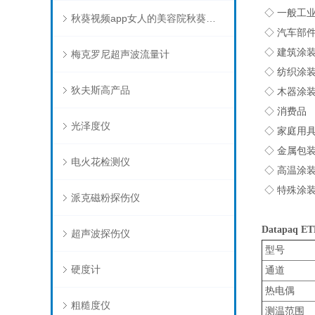
◇ 一般工
秋葵视频app女人的美容院秋葵视频在线下载
◇ 汽车部
◇ 建筑涂
梅克罗尼超声波流量计
◇ 纺织涂
狄夫斯高产品
◇ 木器涂
◇ 消费品
光泽度仪
◇ 家庭用
◇ 金属包
电火花检测仪
◇ 高温涂
◇ 特殊涂
派克磁粉探伤仪
Datapaq 
超声波探伤仪
型号
硬度计
通道
热电偶
粗糙度仪
测温范围