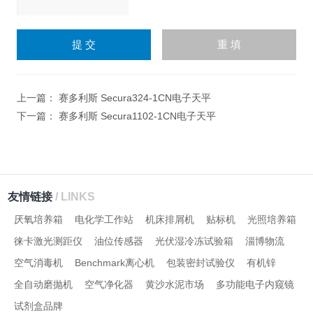
请
输
入
计算结果（填写阿拉伯数
字），如：三加四=7
上一篇：
赛多利斯 Secura324-1CN电子天平
下一篇：
赛多利斯 Secura1102-1CN电子天平
友情链接
/ LINKS
厌氧培养箱
电化学工作站
机床排屑机
贴标机
光照培养箱
徕卡激光测距仪
油位传感器
光伏湿冷冻试验箱
淄博物流
空气消毒机
Benchmark离心机
包装密封试验仪
有机锌
全自动磨抛机
空气净化器
黄沙水泥市场
多功能电子内窥镜
试剂盒品牌