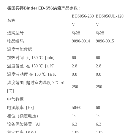
德国宾得Binder ED-S56烘箱
产品参数：
EDS056-230
EDS056UL-120
名称
V
V
选购型号
标准
标准
物品编码
9090-0014
9090-0015
温度性能数据
加热时间 到 150 ℃ [min]
60
60
温度偏差 在 150 ℃ [± K]
2.8
2.8
温度波动度 在 150 ℃ [± K]
0.8
0.8
温度范围 超过室内温度 7 ℃ 至
250
250
[℃]
电气数据
电源频率 [Hz]
50/60
60
相位（额定电压）
1~
1~
设备保险装置 [A]
6.3
6.3
额定功率 [KW]
1.05
1.05