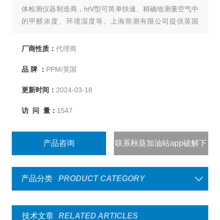
体检测仪器制造商，htV型可简单快速、精确地测量空气中
的甲醛浓度、环境湿度等。上海简测有限公司提供英国
PPM htV便携式甲醛分析仪/气体检测仪批发价，欢迎咨
询。
厂商性质：
代理商
品 牌 ：
PPM/英国
更新时间：
2024-03-18
访 问 量：
1547
产品咨询
联系秋葵加油站app破解下
载
产品分类
PRODUCT CATEGORY
技术文章
RELATED ARTICLES