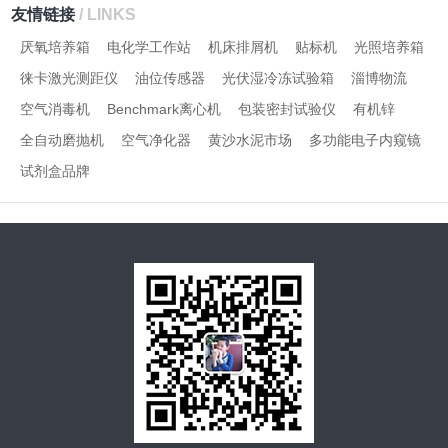
友情链接
/ LINKS
厌氧培养箱
电化学工作站
机床排屑机
贴标机
光照培养箱
徕卡激光测距仪
油位传感器
光伏湿冷冻试验箱
淄博物流
空气消毒机
Benchmark离心机
包装密封试验仪
有机锌
全自动磨抛机
空气净化器
黄沙水泥市场
多功能电子内窥镜
试剂盒品牌