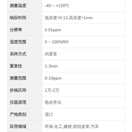
测量温度
-40 ~ +128℃
响应时间
低浓度≈0.13,高浓度≈1min
分辨率
0.01ppm
湿度范围
0 ~ 100%RH
采样方式
内置泵
重复性
1-3min
测量范围
0-10ppm
价格区间
1万-2万
仪器原理
电化学法
产地类别
进口
应用领域
环保,化工,建材,纺织皮革,汽车