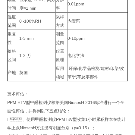
0.01ppm
时间
度≈1 min
率
温度
采样
0~100%RH
内置泵
范围
方式
重复
测量
1-3 min
0-10ppm
性
范围
价格
仪器
1-2 万
电化学法
区间
原理
应用
环保/化学品检测/建材/印染/皮
产地
英国
领域
革/汽车及零部件
技术评估：
PPM HTV型甲醛检测仪根据美国NiosesH 2016标准进行一个全
面性评估，并得到以下五点结论：
Ⅰ 、使用甲醛检测仪PPM htV型收集1小时累积样本在统计
学上跟NiosesH方法没有明显分别（p=0.15）；