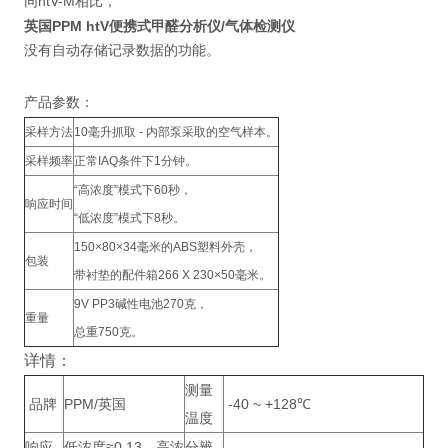
同htV-M相比，
英国PPM htV便携式甲醛分析仪/气体检测仪
没有自动存储记录数据的功能。
产品参数：
采样方法
10
毫升抓取
-
内部泵采取的空气样本。
采样频率
正常
IAQ
条件下
1
分钟。
“
高浓度
”
模式下
60
秒，
响应时间
“
低浓度
”
模式下
8
秒。
150×80×34
毫米的
ABS
塑料外壳，
包装
带衬垫的配件箱
266 X 230×50
毫米。
9V PP3
碱性电池
270
克，
重量
总重
750
克。
详情：
测量
品牌
PPM/英国
-40 ~ +128℃
温度
响应
低浓度≈0.13，高浓
分辨