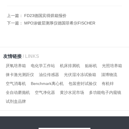
计算结果（填写阿拉伯数
字），如：三加四=7
上一篇：
FD23德国宾得烘箱报价
下一篇：
MPO涂镀层测厚仪德国菲希尔FISCHER
友情链接
/ LINKS
厌氧培养箱
电化学工作站
机床排屑机
贴标机
光照培养箱
徕卡激光测距仪
油位传感器
光伏湿冷冻试验箱
淄博物流
空气消毒机
Benchmark离心机
包装密封试验仪
有机锌
全自动磨抛机
空气净化器
黄沙水泥市场
多功能电子内窥镜
试剂盒品牌