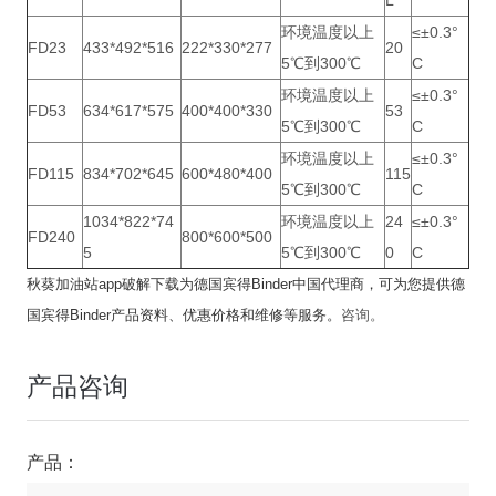
L
环境温度以上
≤±0.3°
FD23
433*492*516
222*330*277
20
5℃到300℃
C
环境温度以上
≤±0.3°
FD53
634*617*575
400*400*330
53
5℃到300℃
C
环境温度以上
≤±0.3°
FD115
834*702*645
600*480*400
115
5℃到300℃
C
1034*822*74
环境温度以上
24
≤±0.3°
FD240
800*600*500
5
5℃到300℃
0
C
秋葵加油站app破解下载为德国宾得Binder中国代理商，可为您提供
德
国宾得Binder
产品资料、优惠价格和维修等服务。
咨询。
产品咨询
产品：