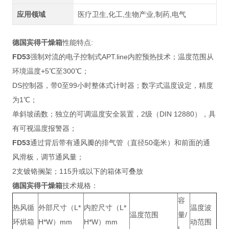
应用领域
医疗卫生,化工,生物产业,制药,电气
德国宾得干燥箱
性能特点:
FD53
强制对流的电子控制式APT.line内腔预热技术；温度范围从
环境温度+5℃至300℃；
DS控制器，带0至99小时整体式计时器；数字式温度设定，精度
为1℃；
单斜坡函数；独立的可调温度安全装置，2级（DIN 12880），具
有可视温度报警器；
FD53
通过背后带有通风瓣的排气管（直径50毫米）和前面的通
风滑板，调节通风量；
2支镀铬搁架；115升或以下的箱体可叠放
德国宾得干燥箱
技术规格：
容
热风循
外部尺寸（L*
内腔尺寸（L*
温度波
温度范围
量/
环烘箱
H*W）mm
H*W）mm
动范围