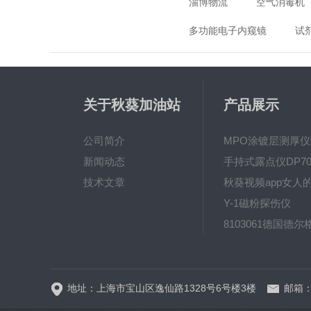
淄博物流
空气消毒机
多功能电子内窥镜
试
关于秋葵加油站
产品展示
app破解下载
公司简介
新闻动态
手持式露点仪DP70
技术文章
Y-1磁粉探伤仪
地址：上海市宝山区逸仙路1328号6号楼3楼
邮箱