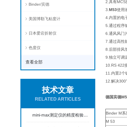
2.具有MCS
Binder/宾德
3.
M53
使用液
4.内置的电
美国博勒飞粘度计
5.通过程
日本爱宕折射仪
6.通风风门
7.通过高性
色度仪
8.后部排风管
9.独立可调温
查看全部
10.RS 4
11.内置2
12.解决3
技术文章
德国宾德M
RELATED ARTICLES
Binder
mini-max测定仪的精度检验与校准方法探讨
M 53