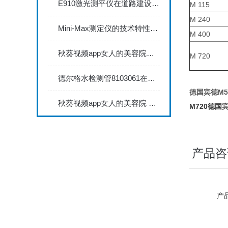
E910激光测平仪在道路建设中的关键作用
M 115
M 240
Mini-Max测定仪的技术特性与典型应用场景深度解读
M 400
秋葵视频app女人的美容院秋葵视频app下载安装735FN1.5正确的校准步骤
M 720
德尔格水检测管8103061在压缩空气质量检测中的应用
德国宾德M
秋葵视频app女人的美容院 minitest2500配N02探头如何两点校准？
M720德国
宾
产品咨
产品