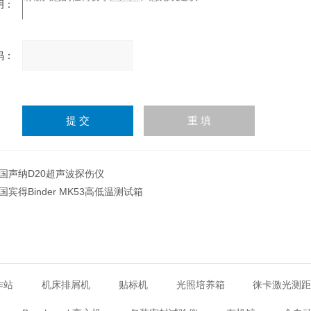
：
：
请
输
入
计算结果（填写阿拉伯数
字），如：三加四=7
国声纳D20超声波探伤仪
国宾得Binder MK53高低温测试箱
作站
机床排屑机
贴标机
光照培养箱
徕卡激光测