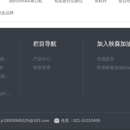
Benchmark离心机
包装密封试验仪
有机锌
全自
剂盒品牌
栏目导航
加入秋葵加
app破解下
MPO涂镀层测厚仪德国菲希尔FISCHER
产品中心
在线留言
B
荣誉资质
联系秋葵加油站a
秋葵视频app女人的美容院 600BF秋葵视频app下载安装
下载
8103061德国德尔格Dräger检测管
英国RHOPOINT-IQ雾影仪RHOPOINT光泽度仪
：jc18939945529@163.com
传真：021-51010459