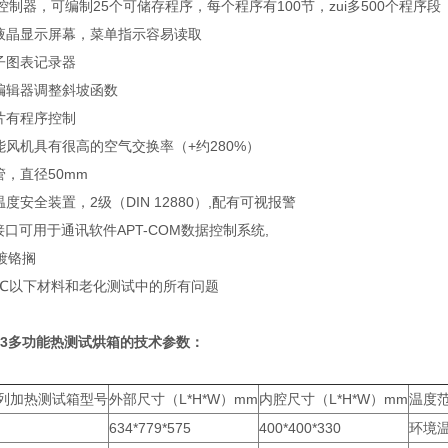
控制器，可编制25个可储存程序，每个程序有100节，zui多500个程序段
晶显示屏幕，菜单指示容易读取
子图表记录器
序编辑器调整斜坡函数
片有程序控制
能风机具有很高的空气交换率（+约280%）
，直径50mm
度安全装置，2级（DIN 12880）,配有可视报警
22接口可用于通讯软件APT-COM数据控制系统,
个镀铬搁
00℃以下材料和老化测试中的所有问题
53多功能热测试烘箱
的
技术参数：
 M系列加热测试箱型号
外部尺寸（L*H*W）mm
内腔尺寸（L*H*W）mm
温度
634*779*575
400*400*330
环境温