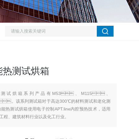
能热测试烘箱
试烘箱系列产品有M53、M115、
20。该系列测试箱对于高达300℃的材料测试和老化测
能热测试烘箱使用电子控制APT.line内腔预热技术，适用
、机械工程、建筑材料行业以及化工行业。