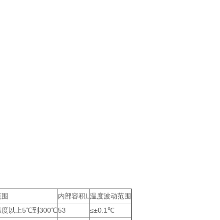
范围
内部容积L
温度波动范围
度以上5℃到300℃
53
≤±0.1℃