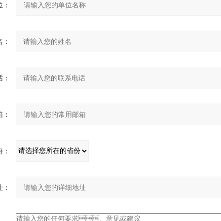
：
：
：
：
：
：