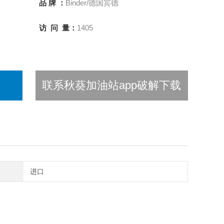
品 牌 ：
Binder/德国宾德
访 问 量：
1405
联系秋葵加油站app破解下载
进口