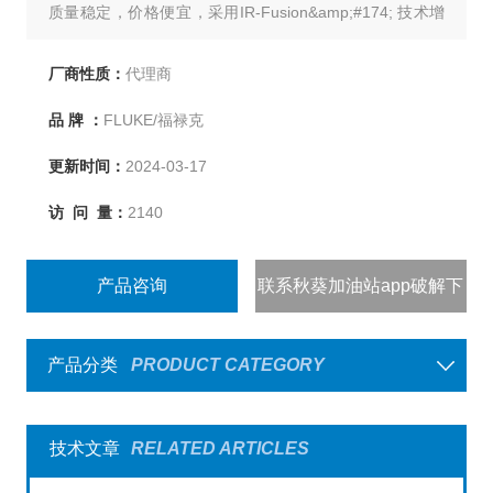
质量稳定，价格便宜，采用IR-Fusion&amp;#174; 技术增
强了故障检测和分析能力。仅需简单地在不同的观察模式
下进行滚动，即可更好地识别故障部位。观察模式包括全
厂商性质：
代理商
红外、画中画或自动融合可见光图像和热红外图像。
品 牌 ：
FLUKE/福禄克
更新时间：
2024-03-17
访 问 量：
2140
产品咨询
联系秋葵加油站app破解下
载
产品分类
PRODUCT CATEGORY
技术文章
RELATED ARTICLES