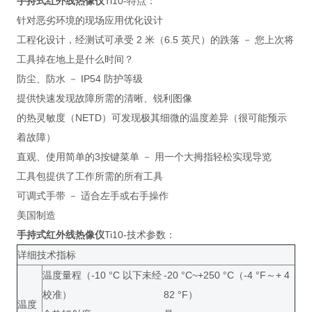
手持式红外线热像仪
Ti10-特点：
针对恶劣环境的现场应用优化设计
工程化设计，经测试可承受 2 米（6.5 英尺）的跌落 － 您上次将
工具掉在地上是什么时间？
防尘、防水 － IP54 防护等级
提供快速发现故障所需的清晰、锐利图像
的热灵敏度（NETD）可发现极其细微的温度差异（很可能预示
着故障）
直观、使用简单的3按键菜单 － 用一个大拇指轻松实现导览
工具包提供了工作所需的所有工具
可调式手带 － 适合左手或右手操作
美国制造
手持式红外线热像仪
Ti10-技术参数：
详细技术指标
温度量程（-10 °C 以下未经
-20 °C~+250 °C（-4 °F～+ 4
校准）
82 °F）
温度