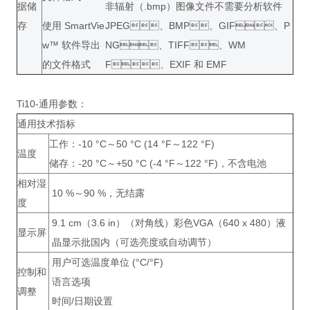
据储
非辐射（.bmp）图像文件不需要分析软件
存
使用 SmartVie
JPEG、BMP、GIF、P
w™ 软件导出
NG、TIFF、WM
的文件格式
F、EXIF 和 EMF
Ti10-通用参数：
通用技术指标
工作：
-10 °C～50 °C (14 °F～122 °F)
温度
储存：
-20 °C～+50 °C (-4 °F～122 °F)，不含电池
相对湿
10 %～90 %，无结露
度
9.1 cm（3.6 in）（对角线）彩色VGA（640 x 480）液
显示屏
晶显示批国内（可选亮度或自动调节）
用户可选温度单位 (°C/°F)
控制和
语言选项
调整
时间/日期设置