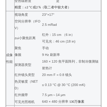
全热辐射度
是
精度：±
°
或
（取二者中较大者）
2
C
2 %
视场角度
23°×17°
空间分辨率（IFO
2.5 mRad
V）
红外：15 cm （6 in）
zui小聚焦距离
可见光：46 cm (18 in)
聚焦
手动
像频
9 Hz 刷新率
成像
160 × 120 焦平面阵列，非制冷微测辐
性能
探测器类型
射热计
红外镜头类型
20 mm F = 0.8 镜头
热灵敏度（NET
≤ 0.13 °C @ 30 °C (200 mK)
D）
红外频带
7.5 μm～14 μm
640 × 480 分辨率
可见光照相机
万像素
130