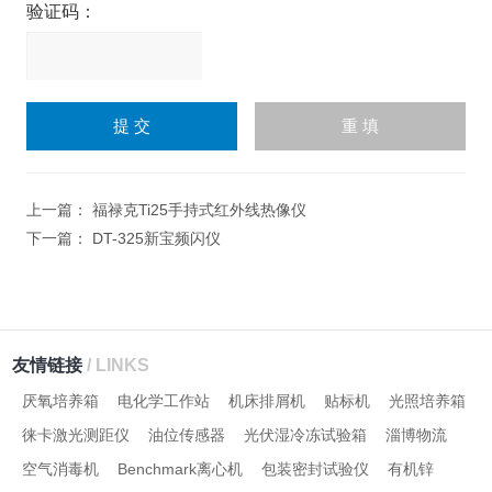
验证码：
请
输
入
计算结果（填写阿拉伯数
字），如：三加四=7
上一篇：
福禄克Ti25手持式红外线热像仪
下一篇：
DT-325新宝频闪仪
友情链接
/ LINKS
厌氧培养箱
电化学工作站
机床排屑机
贴标机
光照培养箱
徕卡激光测距仪
油位传感器
光伏湿冷冻试验箱
淄博物流
空气消毒机
Benchmark离心机
包装密封试验仪
有机锌