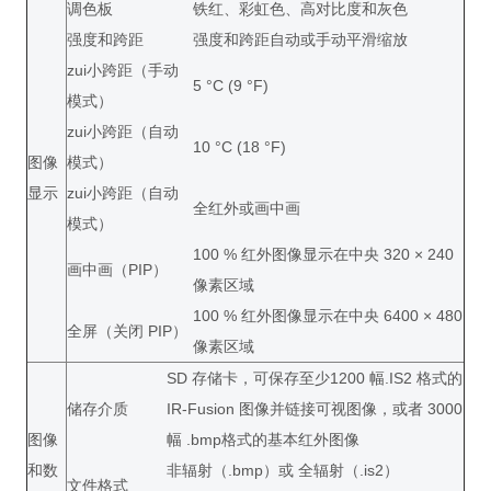
调色板
铁红、彩虹色、高对比度和灰色
强度和跨距
强度和跨距自动或手动平滑缩放
zui小跨距（手动
5 °C (9 °F)
模式）
zui小跨距（自动
10 °C (18 °F)
图像
模式）
显示
zui小跨距（自动
全红外或画中画
模式）
100 % 红外图像显示在中央 320 × 240
画中画（PIP）
像素区域
100 % 红外图像显示在中央 6400 × 480
全屏（关闭 PIP）
像素区域
SD 存储卡，可保存至少1200 幅.IS2 格式的
储存介质
IR-Fusion 图像并链接可视图像，或者 3000
图像
幅 .bmp格式的基本红外图像
和数
非辐射（.bmp）或 全辐射（.is2）
文件格式