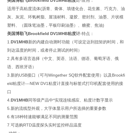
美国博勒飞Brookfield DV1MHB粘度计
-应用：
适用于高粘度流体(沥青、膏体、填缝化合、花生酱、巧克力、油
灰、灰泥、环氧树脂、屋顶材料、凝胶、密封剂、油墨、片状模
塑料、（圆珠笔油墨，平板印刷油墨）、糖蜜、焦油)
美国博勒飞Brookfield DV1MHB粘度计
-特点：
1.
DV1MHB
新的内建自动测时功能（可设定达到扭矩的时间，和
到达温度的时间，或者停止测试的时间）
2.具有多语言选择（中文、英语、法语、德语、葡萄牙语、俄
语、西班牙语）
3.新的USB接口（可与Wingether SQ软件配套使用）以及Brookfi
eld粘度计---NEW DV1粘度计直接与标签式打印机配套使用的接
口
4.
DV1MHB
同等级产品中*实现连续感应、粘度计数字显示
5.新的流线型外观，大字体显示用户所选择的重要参数
6.有18种转速能够满足不同的测量范围
7.可选购RTD温度探头实时监控样品温度