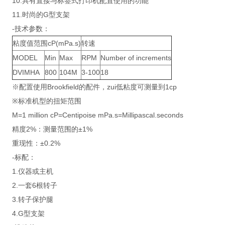
10.具有直接与标签式打印机配置使用的功能
11.时尚的G型支架
-技术参数：
粘度值范围cP(mPa.s)
转速
MODEL
Min
Max
RPM
Number of increments
DVIMHA
800
104M
3-100
18
※配置使用Brookfield的配件，zui低粘度可测量到1cp
※标准机型的扭矩范围
M=1 million cP=Centipoise mPa.s=Millipascal.seconds
精度2%：测量范围的±1%
重现性：±0.2%
-标配：
1.仪器或主机
2.一套6根转子
3.转子保护腿
4.G型支架