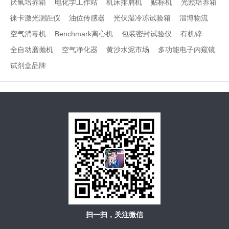
厌氧培养箱
电化学工作站
机床排屑机
贴标机
光照培养箱
徕卡激光测距仪
油位传感器
光伏湿冷冻试验箱
淄博物流
空气消毒机
Benchmark离心机
包装密封试验仪
有机锌
全自动磨抛机
空气净化器
黄沙水泥市场
多功能电子内窥镜
试剂盒品牌
扫一扫，关注微信