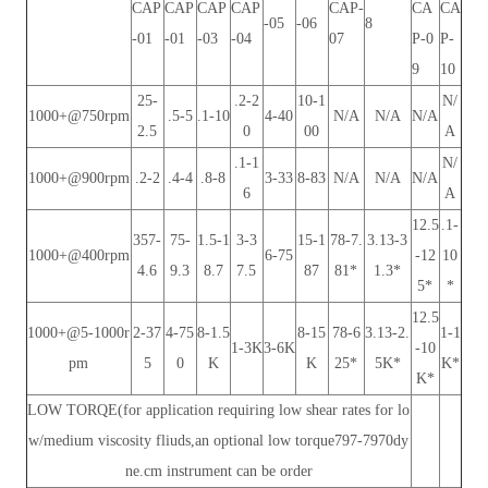
CAP
CAP
CAP
CAP
CAP-
CA
CA
-05
-06
8
-01
-01
-03
-04
07
P-0
P-
9
10
25-
.2-2
10-1
N/
1000+@750rpm
.5-5
.1-10
4-40
N/A
N/A
N/A
2.5
0
00
A
.1-1
N/
1000+@900rpm
.2-2
.4-4
.8-8
3-33
8-83
N/A
N/A
N/A
6
A
12.5
.1-
357-
75-
1.5-1
3-3
15-1
78-7.
3.13-3
1000+@400rpm
6-75
-12
10
4.6
9.3
8.7
7.5
87
81*
1.3*
5*
*
12.5
1000+@5-1000r
2-37
4-75
8-1.5
8-15
78-6
3.13-2.
1-1
1-3K
3-6K
-10
pm
5
0
K
K
25*
5K*
K*
K*
LOW TORQE(for application requiring low shear rates for lo
w/medium viscosity fliuds,an optional low torque797-7970dy
ne.cm instrument can be order