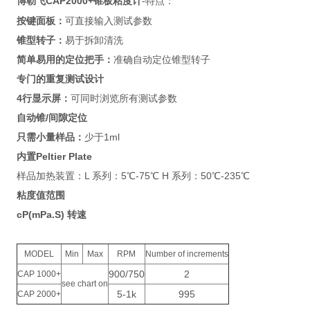
博勒飞CAP2000+锥板粘度计
-特点：
按键面板：
可直接输入测试参数
锥型转子：
易于拆卸清洗
简单易用的定位把手：
准确自动定位锥型转子
专门的重复测试设计
4行显示屏：
可同时浏览所有测试参数
自动锥/间隙定位
只需小量样品：
少于1ml
内置Peltier Plate
样品加热装置：L 系列：5℃-75℃ H 系列：50℃-235℃
粘度值范围
cP(mPa.S) 转速
MODEL
Min
Max
RPM
Number of increments
900/750
2
CAP 1000+
see chart on
5-1k
995
CAP 2000+