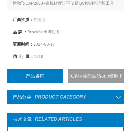
博勒飞CAP2000+锥板粘度计不仅是QC控制的理想工具，
更是R&D研发的选择，使用选购的Capcalc32软件可实现
电脑控制。
厂商性质：
代理商
CAP2000+特别适用于油漆和涂料行业，符合以下行业标
品 牌 ：
Brookfield/博勒飞
准： ASTM4287、ISO2884、BS3900
、GB9751高剪切锥板测量法。
更新时间：
2024-03-17
访 问 量：
1218
产品咨询
联系秋葵加油站app破解下
载
产品分类
PRODUCT CATEGORY
技术文章
RELATED ARTICLES