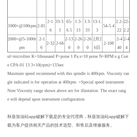
2-1.
33-3.
65-
1.3-
3.3-
13-1.
2.2-
22-
1000+@100rpm
2-81
54-5.4
6
3
6.5
13
33
3
22
2.2
2000+@5-1000r
.2-1
2-13
2-26
2-26
2月2
2-4
2-4
2-32
2-66
2-108
pm
6
0
0
0
6日
40
4
ul=microliter K=1thousand P=poise 1 Pa.s=10 poise N=RPM e.g Con
e CPA-01 13.3×10(rpm)=133sec
Maxmum speed recommend with this spindle is 400rpm. Viscosity ran
gle indicated is for operation at 400rpm. =Special speed instrument.
Note:Viscosity range shown above are for illustation. The exact rang
e will depend upon instrument configuration.
秋葵加油站app破解下载是
的专业代理商，秋葵加油站app破解下
载为客户提供相关产品的技术选型、和售后及维修服务。