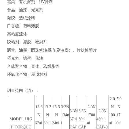
霜类、有机溶剂、UV涂料
食品、油漆、光亮剂
凝胶、造纸涂料
口香糖、塑料溶胶
高粘度流体
胶粘剂、凝胶、密封剂
沥青、油墨（圆珠笔油墨/印刷油墨）、片状模塑片
巧克力、糖蜜、焦油
合成聚合物、膏体、乙烯脂类
环氧化合物、屋顶材料
测量范围（泊）：
2.0
5.0
13.3
13.3
13.3
3.3N
2.0N
N
N
3.3N
3.3N
2.0N
N
N
N
134u
1700
100
17
MODEL HIG
67ul
30ul
400ul
67ul
38ul
24ul
l
ul
ul
0ul
H TORQUE
CAP
CAP
CAP-0