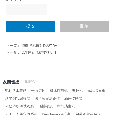
请
输
入
计算结果（填写阿拉伯数
字），如：三加四=7
上一篇：
博勒飞粘度计DV2TRV
下一篇：
LVT博勒飞旋转粘度计
友情链接
/ LINKS
电化学工作站
平面磨床
机床排屑机
贴标机
光照培养箱
烟尘烟气采样器
徕卡激光测距仪
油位传感器
光伏湿冷冻试验箱
淄博物流
空气消毒机
化工厂人员定位系统
Benchmark离心机
包装密封试验仪