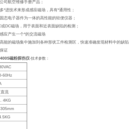
公司航空维修手册产品；
多*进技术来形成感应磁场，具有*通用性；
与固态电子器件为一体的高性能的轻便仪器；
C或DC磁场，用于表面和近表面缺陷的检测；
磁感应产生一个*的交流磁场
将高能的磁场集中施加到各种形状工件检测区，快速准确发现材料中的缺陷
量保证
A400S磁粉探伤仪
-技术参数：
30VAC
0-60Hz
A
交直流
．4KG
-305mm
4.5KG