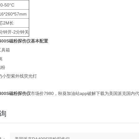
10-50°C
16*260*57mm
芯2M长
分钟开-2分钟关
400S磁粉探伤仪
基本配置
工具箱
轭
磁粉
4W)小型紫外线荧光灯
400S磁粉探伤仪
市场价7980，秋葵加油站app破解下载为美国派克国内代
询