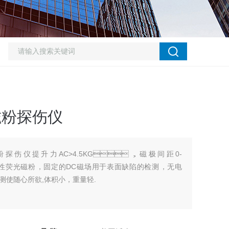
磁粉探伤仪
粉探伤仪提升力AC>4.5KG，磁极间距0-
性荧光磁粉，固定的DC磁场用于表面缺陷的检测，无电
使您的测使随心所欲,体积小，重量轻.