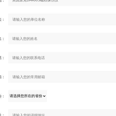
：
：
：
：
：
：
：