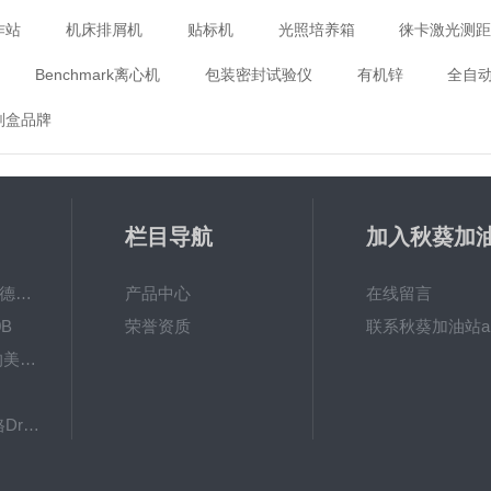
作站
机床排屑机
贴标机
光照培养箱
徕卡激光测
Benchmark离心机
包装密封试验仪
有机锌
全自
剂盒品牌
栏目导航
加入秋葵加
app破解下
MPO涂镀层测厚仪德国菲希尔FISCHER
产品中心
在线留言
B
荣誉资质
联系秋葵加油站a
秋葵视频app女人的美容院 600BF秋葵视频app下载安装
下载
8103061德国德尔格Dräger检测管
英国RHOPOINT-IQ雾影仪RHOPOINT光泽度仪