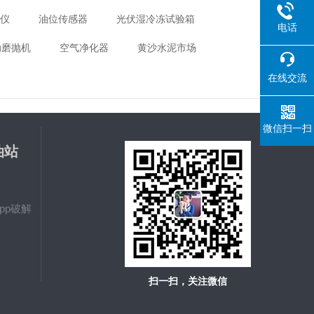
距仪
油位传感器
光伏湿冷冻试验箱
电话
动磨抛机
空气净化器
黄沙水泥市场
在线交流
微信扫一扫
油站
载
pp破解
扫一扫，关注微信