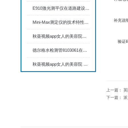
E910激光测平仪在道路建设中的关键作用
补充说明
Mini-Max测定仪的技术特性与典型应用场景深度解读
秋葵视频app女人的美容院秋葵视频app下载安装735FN1.5正确的校准步骤
验证码
德尔格水检测管8103061在压缩空气质量检测中的应用
秋葵视频app女人的美容院 minitest2500配N02探头如何两点校准？
上一篇：
英
下一篇：
派