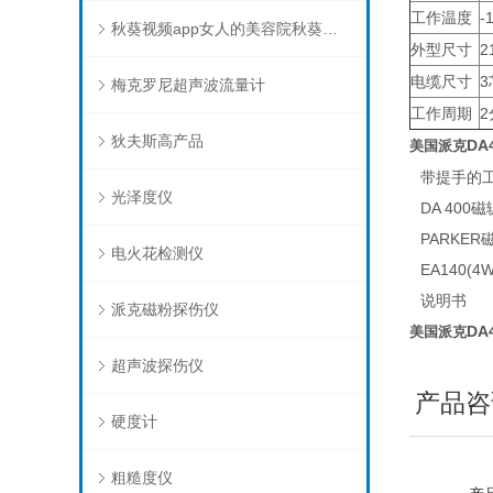
工作温度
-
秋葵视频app女人的美容院秋葵视频在线下载
外型尺寸
2
电缆尺寸
3
梅克罗尼超声波流量计
工作周期
2
狄夫斯高产品
DA
美国派克
带提手的
光泽度仪
DA 400磁
PARKER
电火花检测仪
EA140(
说明书
派克磁粉探伤仪
DA
美国派克
超声波探伤仪
产品咨
硬度计
粗糙度仪