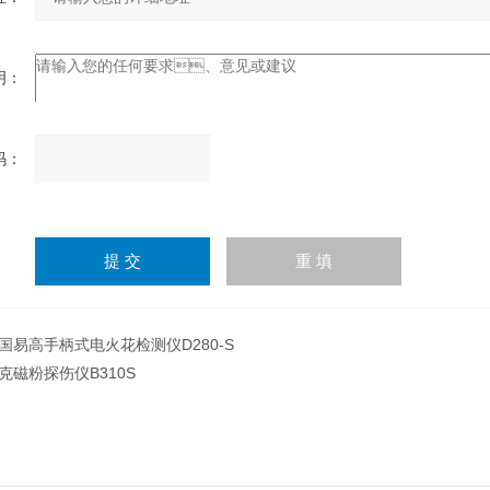
：
：
请
输
入
计算结果（填写阿拉伯数
字），如：三加四=7
国易高手柄式电火花检测仪D280-S
克磁粉探伤仪B310S