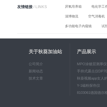
厌氧培养箱
电化学工
友情链接
/ LINKS
淄博物流
空气消毒机
多功能电子内窥镜
试
关于秋葵加油站
产品展示
app破解下载
公司简介
新闻动态
手持式露点仪DP70
技术文章
Y-1磁粉探伤仪