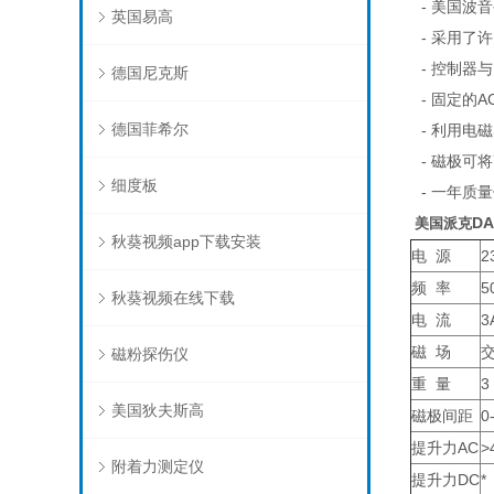
- 美国波音
英国易高
- 采用了许
- 控制器
德国尼克斯
- 固定的A
德国菲希尔
- 利用电
- 磁极可
细度板
- 一年质
D
美国派克
秋葵视频app下载安装
电 源
2
频 率
5
秋葵视频在线下载
电 流
3
磁 场
磁粉探伤仪
重 量
3
美国狄夫斯高
磁极间距
0
提升力AC
>
附着力测定仪
提升力DC
*