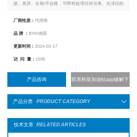
据、差异、合格/不合格，可即时处理任何任务。光泽仪的
标准板被安置在校标底座内始终受到很好的保护。精准的
读数要求有可信赖的校准。智能自动诊断保证长期稳定结
厂商性质：
代理商
果，并显示何时校准。检查标准板是否干净。秋葵加油站
品 牌 ：
BYK/德国
app破解下载提供优惠价
更新时间：
2024-03-17
访 问 量：
1595
产品咨询
联系秋葵加油站app破解下
载
产品分类
PRODUCT CATEGORY
技术文章
RELATED ARTICLES