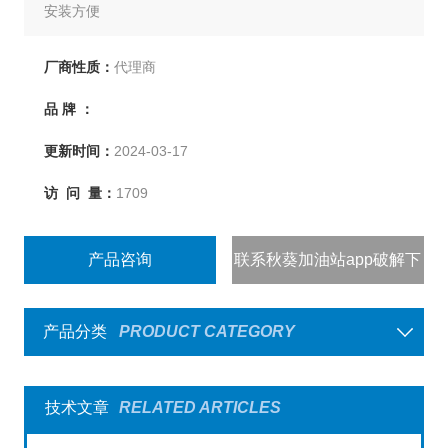
安装方便
只需按菜单提示操作
夹钳式传感器
厂商性质：
代理商
品 牌 ：
更新时间：
2024-03-17
访 问 量：
1709
产品咨询
联系秋葵加油站app破解下
载
产品分类
PRODUCT CATEGORY
技术文章
RELATED ARTICLES