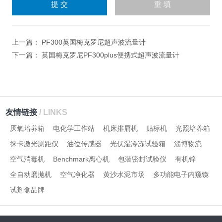
输
入
计算结果（填写阿拉伯数
字），如：三加四=7
上一篇：
PF300英国梅克罗尼超声波流量计
下一篇：
英国梅克罗尼PF300plus便携式超声波流量计
友情链接
/ LINKS
厌氧培养箱
电化学工作站
机床排屑机
贴标机
光照培养箱
徕卡激光测距仪
油位传感器
光伏湿冷冻试验箱
淄博物流
空气消毒机
Benchmark离心机
包装密封试验仪
有机锌
全自动磨抛机
空气净化器
黄沙水泥市场
多功能电子内窥镜
试剂盒品牌