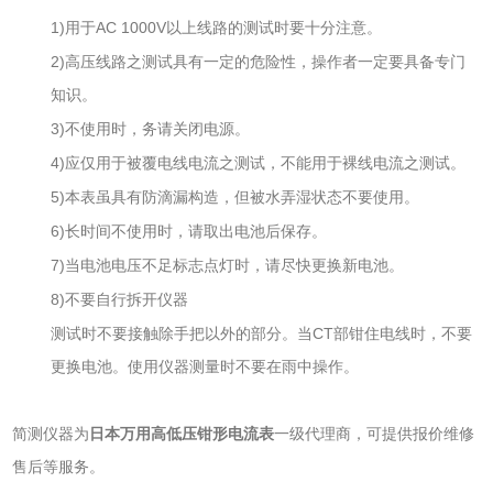
1)
AC 1000V
用于
以上线路的测试时要十分注意。
2)
高压线路之测试具有一定的危险性，操作者一定要具备专门
知识。
3)
不使用时，务请关闭电源。
4)
应仅用于被覆电线电流之测试，不能用于裸线电流之测试。
5)
本表虽具有防滴漏构造，但被水弄湿状态不要使用。
6)
长时间不使用时，请取出电池后保存。
7)
当电池电压不足标志点灯时，请尽快更换新电池。
8)
不要自行拆开仪器
CT
测试时不要接触除手把以外的部分。当
部钳住电线时，不要
更换电池。使用仪器测量时不要在雨中操作。
简测仪器为
日本万用高低压钳形电流表
一级代理商，可提供报价维修
售后等服务。