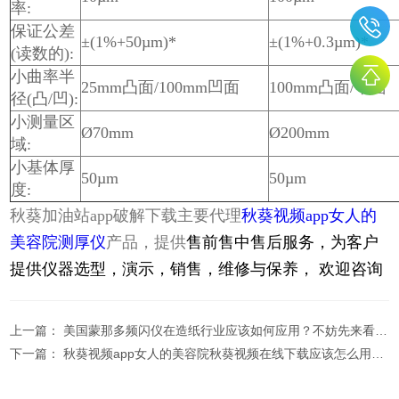
率:
保证公差
±(1%+50µm)*
±(1%+0.3µm)*
(读数的):
小曲率半
25mm凸面/100mm凹面
100mm凸面/平面
径(凸/凹):
小测量区
Ø70mm
Ø200mm
域:
小基体厚
50µm
50µm
度:
秋葵加油站app破解下载主要代理
秋葵视频app女人的
美容院测厚仪
产品，提供
售前售中售后服务，为客户
提供仪器选型，演示，销售，维修与保养， 欢迎咨询
上一篇：
美国蒙那多频闪仪在造纸行业应该如何应用？不妨先来看看这些例子！
下一篇：
秋葵视频app女人的美容院秋葵视频在线下载应该怎么用？学会这4个方法轻松搞定！