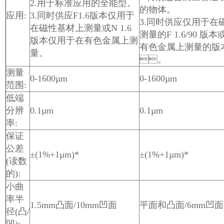
2.用于标准应用的全能型。
的物体。
应用:
3.同时供应F1.6版本仅用于
3.同时供应仅用于在
在磁性基材上测量或N 1.6
测量的F 1.6/90 版
版本仅用于在有色金属上测
有色金属上测量的版本 N
量。
。
测量
0-1600µm
0-1600µm
范围:
低端
分辨
0.1µm
0.1µm
率:
保证
公差
±(1%+1µm)*
±(1%+1µm)*
(读数
的):
小曲
率半
1.5mm凸面/10mm凹面
平面和凸面/6mm凹面
径(凸/