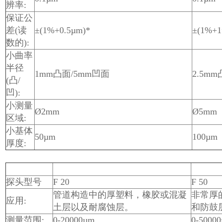
辨率:
保证公
差(读
±(1%+0.5µm)*
±(1%+1
数的):
小曲率
半径
1mm凸面/5mm凹面
2.5m
(凸/
凹):
小测量
Ø2mm
Ø5mm
区域:
小基体
50µm
100µm
厚度:
探头型号
F 20
F 50
管道构造中的厚塑料，橡胶或混凝
非常厚
应用:
土层以及耐腐蚀层。
和防鼓层
测量范围:
0-20000µm
0-5000