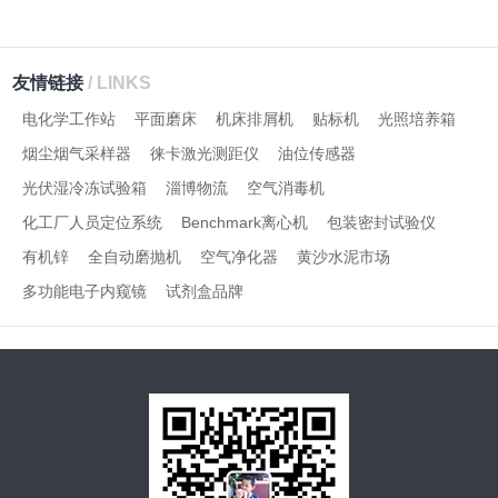
友情链接
/ LINKS
电化学工作站
平面磨床
机床排屑机
贴标机
光照培养箱
烟尘烟气采样器
徕卡激光测距仪
油位传感器
光伏湿冷冻试验箱
淄博物流
空气消毒机
化工厂人员定位系统
Benchmark离心机
包装密封试验仪
有机锌
全自动磨抛机
空气净化器
黄沙水泥市场
多功能电子内窥镜
试剂盒品牌