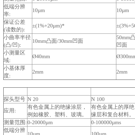
低端分辨
10µm
10µm
率:
保证公差
±(1%+20µm)*
±(3%+5
(读数的):
小曲率半径
50mm凸
10mm凸面/30mm凹面
(凸/凹):
凹面
小测量区
Ø40mm
Ø300m
域:
小基体厚
2mm
2mm
度:
探头型号
N 20
N 100
有色金属上的绝缘涂层，
有色金属上的厚绝
应用:
例如橡胶、塑料、玻璃。
缘层和复合材料。
测量范围:
0-20000µm
0-100000µms
低端分辨
10µm
100µm