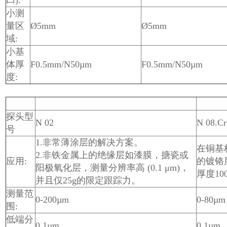
凹):
小测
量区
Ø5mm
Ø5mm
域:
小基
体厚
F0.5mm/N50µm
F0.5mm/N50µm
度:
探头型
N 02
N 08.Cr
号
1.非常薄涂层的解决方案。
在铜基
2.非铁金属上的绝缘层如漆膜，搪瓷或
应用:
的镀铬
阳极氧化层，测量分辨率高 (0.1 μm)，
厚度10
并且仅25g的限定跟踪力。
测量范
0-200µm
0-80µm
围:
低端分
0.1µm
0.1µm